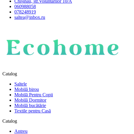
Chișinău, str.Voluntarilor 10/A
060988058
078248919
saltea@inbox.ru
Catalog
Saltele
Mobilă birou
Mobilă Pentru Copii
Mobilă Dormitor
Mobilă bucătărie
Textile pentru Casă
Catalog
Antreu