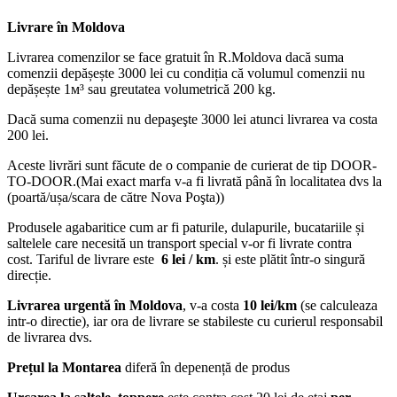
Livrare în Moldova
Livrarea comenzilor se face gratuit în R.Moldova dacă suma
comenzii depășește 3000 lei cu condiția că volumul comenzii nu
depășește 1м³ sau greutatea volumetrică 200 kg.
Dacă suma comenzii nu depaşeşte 3000 lei atunci livrarea va costa
200 lei.
Aceste livrări sunt făcute de o companie de curierat de tip DOOR-
TO-DOOR.(Mai exact marfa v-a fi livrată până în localitatea dvs la
(poartă/ușa/scara de către Nova Poşta))
Produsele agabaritice cum ar fi paturile, dulapurile, bucatariile și
saltelele care necesită un transport special v-or fi livrate contra
cost. Tariful de livrare este
6 lei / km
. și este plătit într-o singură
direcție.
Livrarea urgentă
în Moldova
, v-a costa
10 lei/km
(se calculeaza
intr-o directie), iar ora de livrare se stabileste cu curierul responsabil
de livrarea dvs.
Prețul la Montarea
diferă în depenență de produs