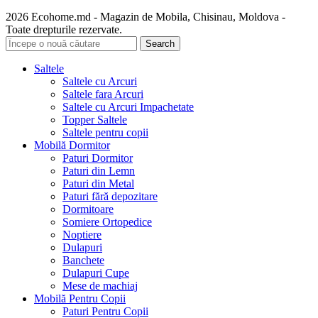
2026 Ecohome.md - Magazin de Mobila, Chisinau, Moldova -
Toate drepturile rezervate.
Search
Saltele
Saltele cu Arcuri
Saltele fara Arcuri
Saltele cu Arcuri Impachetate
Topper Saltele
Saltele pentru copii
Mobilă Dormitor
Paturi Dormitor
Paturi din Lemn
Paturi din Metal
Paturi fără depozitare
Dormitoare
Somiere Ortopedice
Noptiere
Dulapuri
Banchete
Dulapuri Cupe
Mese de machiaj
Mobilă Pentru Copii
Paturi Pentru Copii