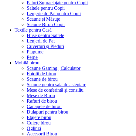
Paturi Supraetajate pentru Copii
Saltele pentru Copii
Lenjerie de Pat pentru Copii
Scaune și Măsuțe
Scaune Birou Copii
Textile pentru Casă
Huse pentru Saltele
Lenjerii de Pat
Cuverturi și Pleduri
Plapume
Perne
Mobilă birou
Scaune Gaming | Calculator
Fotolii de birou
Scaune de birou
Scaune pentru sala de asteptare
Mese de conferintă și consiliu
Mese de Birou
Rafturi de birou
Canapele de birou
Dulapuri pentru birou
Etajere birou
Cuiere birou
Oglinzi
Accesorii Birou