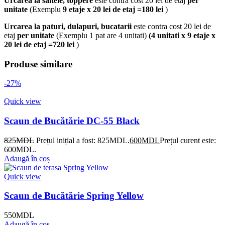
Urcarea la saltele, toppere
este contra cost 20 lei de etaj
per
unitate
(Exemplu
9 etaje x 20 lei de etaj =180 lei
)
Urcarea la paturi, dulapuri, bucatarii
este contra cost 20 lei de
etaj
per unitate
(Exemplu 1 pat are 4 unitati)
(4 unitati x 9 etaje x
20 lei de etaj =720 lei
)
Produse similare
-27%
Quick view
Scaun de Bucătărie DC-55 Black
825
MDL
Prețul inițial a fost: 825MDL.
600
MDL
Prețul curent este:
600MDL.
Adaugă în coș
Quick view
Scaun de Bucătărie Spring Yellow
550
MDL
Adaugă în coș