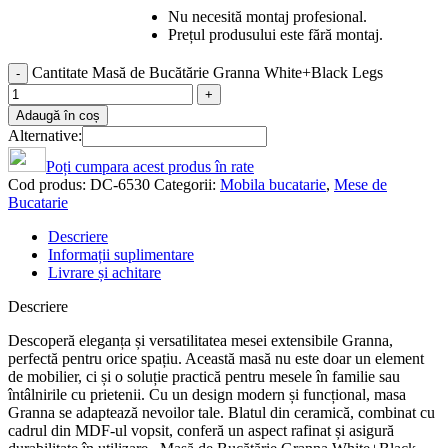
Nu necesită montaj profesional.
Prețul produsului este fără montaj.
Cantitate Masă de Bucătărie Granna White+Black Legs
Adaugă în coș
Alternative:
Poți cumpara acest produs în rate
Cod produs:
DC-6530
Categorii:
Mobila bucatarie
,
Mese de
Bucatarie
Descriere
Informații suplimentare
Livrare și achitare
Descriere
Descoperă eleganța și versatilitatea mesei extensibile Granna,
perfectă pentru orice spațiu. Această masă nu este doar un element
de mobilier, ci și o soluție practică pentru mesele în familie sau
întâlnirile cu prietenii. Cu un design modern și funcțional, masa
Granna se adaptează nevoilor tale. Blatul din ceramică, combinat cu
cadrul din MDF-ul vopsit, conferă un aspect rafinat și asigură