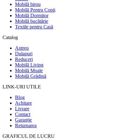
Mobilă birou
Mobilă Pentru Copii
Mobilă Dormitor
Mobilă bucătărie
Textile pentru Casă
Catalog
Antreu
Dulapuri
Reduceri
Mobilă Living
Mobilă Moale
Mobilă Grădină
LINK-URI UTILE
Blog
Achitare
Livrare
Contact
Garanție
Returnarea
GRAFICUL DE LUCRU