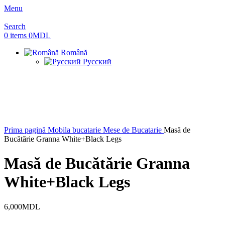
Menu
Search
0
items
0
MDL
Română
Русский
Prima pagină
Mobila bucatarie
Mese de Bucatarie
Masă de
Bucătărie Granna White+Black Legs
Masă de Bucătărie Granna
White+Black Legs
6,000
MDL