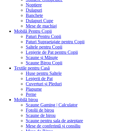
Noptiere
Dulapuri
Banchete
Dulapuri Cupe
Mese de machiaj
Mobilă Pentru Copii
Paturi Pentru Copii
Paturi Supraetajate pentru Copii
Saltele pentru Copii
Lenjerie de Pat pentru Copii
Scaune și Măsuțe
Scaune Birou Copii
Textile pentru Casă
Huse pentru Saltele
Lenjerii de Pat
Cuverturi și Pleduri
Plapume
Perne
Mobilă birou
Scaune Gaming | Calculator
Fotolii de birou
Scaune de birou
Scaune pentru sala de asteptare
Mese de conferintă și consiliu