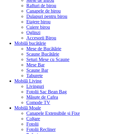
Mese de Birou
Rafturi de birou
Canapele de birou
Dulapuri pentru birou
Etajere birou
Cuiere birou
Oglinzi
Accesorii Birou
Mobilă bucătărie
Mese de Bucătărie
Scaune Bucătărie
Seturi Mese cu Scaune
Mese Bar
Scaune Bar
Taburete
Mobilă Living
Livinguri
Fotolii Sac Bean Bag
Măsuțe de Cafea
Comode TV
Mobilă Moale
Canapele Extensibile și Fixe
Colțare
Fotolii
Fotolii Recliner