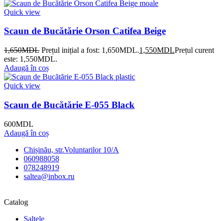
Quick view
Scaun de Bucătărie Orson Catifea Beige
1,650
MDL
Prețul inițial a fost: 1,650MDL.
1,550
MDL
Prețul curent
este: 1,550MDL.
Adaugă în coș
Quick view
Scaun de Bucătărie E-055 Black
600
MDL
Adaugă în coș
Chișinău, str.Voluntarilor 10/A
060988058
078248919
saltea@inbox.ru
Catalog
Saltele