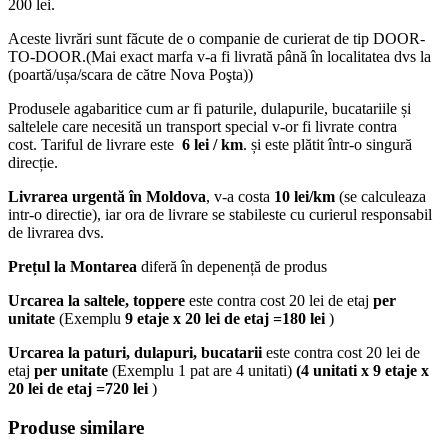
200 lei.
Aceste livrări sunt făcute de o companie de curierat de tip DOOR-
TO-DOOR.(Mai exact marfa v-a fi livrată până în localitatea dvs la
(poartă/ușa/scara de către Nova Poşta))
Produsele agabaritice cum ar fi paturile, dulapurile, bucatariile și
saltelele care necesită un transport special v-or fi livrate contra
cost. Tariful de livrare este
6 lei / km
. și este plătit într-o singură
direcție.
Livrarea urgentă
în Moldova
, v-a costa
10 lei/km
(se calculeaza
intr-o directie), iar ora de livrare se stabileste cu curierul responsabil
de livrarea dvs.
Prețul la Montarea
diferă în depenență de produs
Urcarea la saltele, toppere
este contra cost 20 lei de etaj
per
unitate
(Exemplu
9 etaje x 20 lei de etaj =180 lei
)
Urcarea la paturi, dulapuri, bucatarii
este contra cost 20 lei de
etaj
per unitate
(Exemplu 1 pat are 4 unitati)
(4 unitati x 9 etaje x
20 lei de etaj =720 lei
)
Produse similare