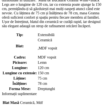
durabilitate în utilizare. Masă de Bucătărie Granna White+Black
Legs are o lungime de 120 cm, iar cu extensia poate ajunge la 150
cm, permițându-ți să găzduiești mai mulți oaspeți atunci când este
nevoie. Cu lățimea de 75 cm și înălțimea de 78 cm, masa Granna
oferă suficient confort și spațiu pentru fiecare membru al familiei.
Ușor de întreținut, blatul din ceramică se curăță rapid, iar designul
său elegant adaugă un strop de rafinament oricărei încăperi.
Tip:
Extensibilă
Ceramică
Blat:
,MDF vopsit
Cadru:
MDF vopsit
Picioare:
Lemn
Lungime:
120 cm
Lungime cu extensie:
150 cm
Lățime:
75 cm
Înălțime:
78 cm
Forma Mese:
Dreptunghi
Informații suplimentare
Blat Masă
Ceramică, Mdf