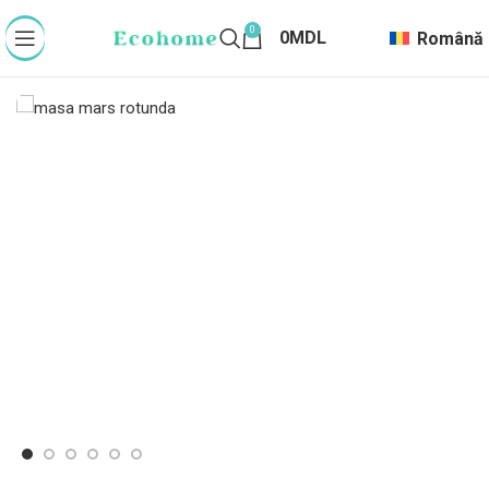
0
0
MDL
Română