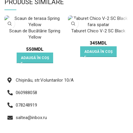
PRODUSE SIMILARE
Scaun de Bucătărie Spring
Taburet Chico V-2 SC Black
Yellow
345
MDL
550
MDL
ADAUGĂ ÎN COȘ
ADAUGĂ ÎN COȘ
Chișinău, str.Voluntarilor 10/A
060988058
078248919
saltea@inbox.ru