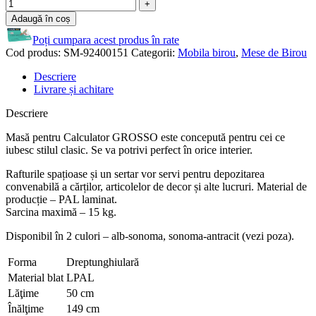
Adaugă în coș
Poți cumpara acest produs în rate
Cod produs:
SM-92400151
Categorii:
Mobila birou
,
Mese de Birou
Descriere
Livrare și achitare
Descriere
Masă pentru Calculator GROSSO este concepută pentru cei ce
iubesc stilul clasic. Se va potrivi perfect în orice interier.
Rafturile spațioase și un sertar vor servi pentru depozitarea
convenabilă a cărților, articolelor de decor și alte lucruri. Material de
producție – PAL laminat.
Sarcina maximă – 15 kg.
Disponibil în 2 culori – alb-sonoma, sonoma-antracit (vezi poza).
Forma
Dreptunghiulară
Material blat
LPAL
Lăţime
50 cm
Înălţime
149 cm