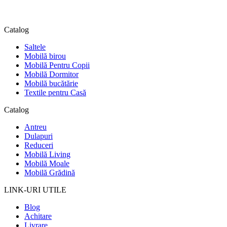
Catalog
Saltele
Mobilă birou
Mobilă Pentru Copii
Mobilă Dormitor
Mobilă bucătărie
Textile pentru Casă
Catalog
Antreu
Dulapuri
Reduceri
Mobilă Living
Mobilă Moale
Mobilă Grădină
LINK-URI UTILE
Blog
Achitare
Livrare