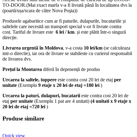
TO-DOOR.(Mai exact marfa v-a fi livrată până în localitatea dvs la
(poartă/ușa/scara de către Nova Poşta))
Produsele agabaritice cum ar fi paturile, dulapurile, bucatariile și
saltelele care necesită un transport special v-or fi livrate contra
cost. Tariful de livrare este
6 lei / km
. și este plătit într-o singură
direcție.
Livrarea urgentă
în Moldova
, v-a costa
10 lei/km
(se calculeaza
intr-o directie), iar ora de livrare se stabileste cu curierul responsabil
de livrarea dvs.
Prețul la Montarea
diferă în depenență de produs
Urcarea la saltele, toppere
este contra cost 20 lei de etaj
per
unitate
(Exemplu
9 etaje x 20 lei de etaj =180 lei
)
Urcarea la paturi, dulapuri, bucatarii
este contra cost 20 lei de
etaj
per unitate
(Exemplu 1 pat are 4 unitati)
(4 unitati x 9 etaje x
20 lei de etaj =720 lei
)
Produse similare
Quick view