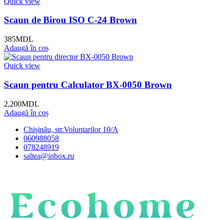
Quick view
Scaun de Birou ISO C-24 Brown
385
MDL
Adaugă în coș
Quick view
Scaun pentru Calculator BX-0050 Brown
2,200
MDL
Adaugă în coș
Chișinău, str.Voluntarilor 10/A
060988058
078248919
saltea@inbox.ru