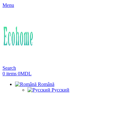
Menu
Search
0
items
0
MDL
Română
Русский