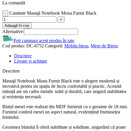
La comandă
Cantitate Masuţă Notebook Mona Furnir Black
Adaugă în coș
Alternative:
Poți cumpara acest produs în rate
Cod produs:
DC-6752
Categorii:
Mobila birou
,
Mese de Birou
Descriere
Livrare și achitare
Descriere
Masuţă Notebook Mona Furnir Black este o alegere modernă și
inovativă pentru un spațiu de lucru confortabil și practic. Această
măsuță are un cadru metalic solid și durabil, care asigură stabilitatea
și rezistența necesară.
Blatul mesei este realizat din MDF furniruit cu o grosime de 18 mm.
Furnirul conferă mesei un aspect natural, evidențiind frumusețea
lemnului.
Grosimea blatului îi oferă stabilitate și soliditate, asigurând că poate