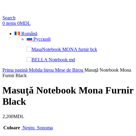
Search
0
items
0
MDL
Română
Русский
Prima pagină
Mobila birou
Mese de Birou
Masuţă Notebook Mona
Furnir Black
Masuţă Notebook Mona Furnir
Black
2,200
MDL
Culoare
Negru
Sonoma