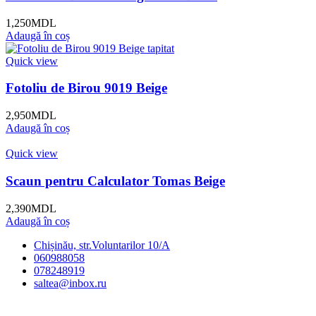
1,250
MDL
Adaugă în coș
Quick view
Fotoliu de Birou 9019 Beige
2,950
MDL
Adaugă în coș
Quick view
Scaun pentru Calculator Tomas Beige
2,390
MDL
Adaugă în coș
Chișinău, str.Voluntarilor 10/A
060988058
078248919
saltea@inbox.ru