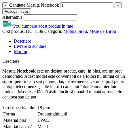
Cantitate Masuţă Notebook
Adaugă în coș
Alternative:
Poți cumpara acest produs în rate
Cod produs:
DC-7389
Categorii:
Mobila birou
,
Mese de Birou
Descriere
Livrare și achitare
Marimi
Descriere
Masuta
Notebook
este un design practic, care, în plus, are un preț
democratic. Acest model este convenabil de a folosi nu numai ca un
suport pentru cani sau pahare, dar, de asemenea, ca un suport pentru
laptop, telecomenzi și alte lucruri care sunt întotdeauna pierdute
undeva. Masa este făcută astfel încât să poată fi mutată aproape de
canapea sau de pat.
Grosimea blatului
18 mm
Forma
Dreptunghiulară
Material blat
LPAL
Material carcasă
Metal