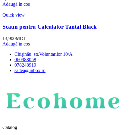
Adaugă în coș
Quick view
Scaun pentru Calculator Tantal Black
13,900
MDL
Adaugă în coș
Chișinău, str.Voluntarilor 10/A
060988058
078248919
saltea@inbox.ru
Catalog