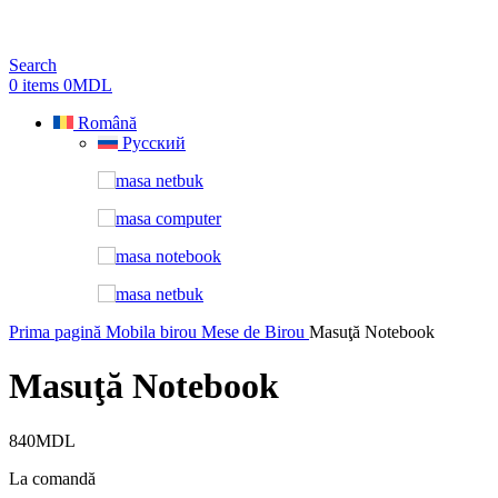
Search
0
items
0
MDL
Română
Русский
Prima pagină
Mobila birou
Mese de Birou
Masuţă Notebook
Masuţă Notebook
840
MDL
La comandă