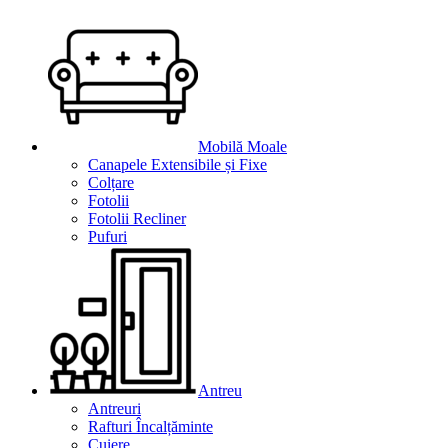
Mobilă Moale
Canapele Extensibile și Fixe
Colțare
Fotolii
Fotolii Recliner
Pufuri
Antreu
Antreuri
Rafturi Încalțăminte
Cuiere