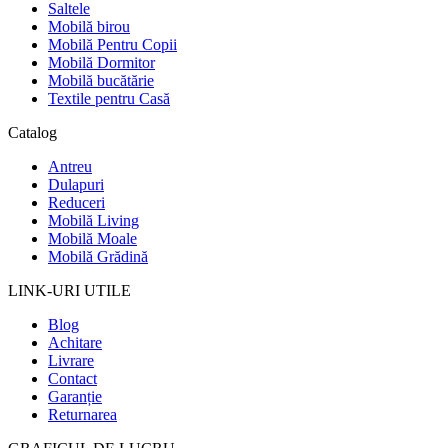
Saltele
Mobilă birou
Mobilă Pentru Copii
Mobilă Dormitor
Mobilă bucătărie
Textile pentru Casă
Catalog
Antreu
Dulapuri
Reduceri
Mobilă Living
Mobilă Moale
Mobilă Grădină
LINK-URI UTILE
Blog
Achitare
Livrare
Contact
Garanție
Returnarea