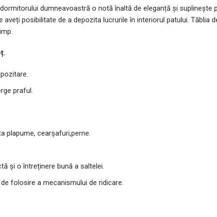
i dormitorului dumneavoastră o notă înaltă de eleganță și suplinește
e aveți posibilitate de a depozita lucrurile în interiorul patului. Tăbl
timp.
ț.
pozitare.
rge praful.
a plapume, cearșafuri,perne.
 și o întreținere bună a saltelei.
de folosire a mecanismului de ridicare.