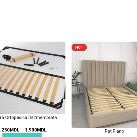
HOT
ră Ortopedică Dezmembrată
,250
MDL
–
1,900
MDL
Pat Piano