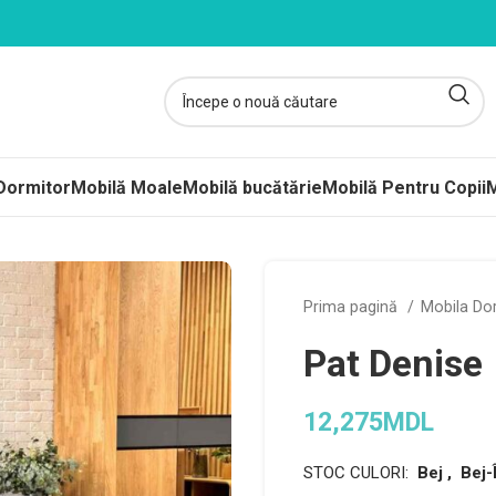
Dormitor
Mobilă Moale
Mobilă bucătărie
Mobilă Pentru Copii
M
ltele
Prima pagină
Mobila Do
ere-Saltele Subțiri
Pat Denise
rcuri
 arcuri
12,275
MDL
uri Împachetate
STOC CULORI:
Bej , Bej-
ele Copii