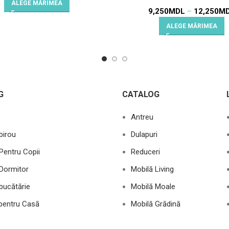
ALEGE MĂRIMEA
9,250
MDL
–
12,250
M
ALEGE MĂRIMEA
G
CATALOG
Antreu
birou
Dulapuri
Pentru Copii
Reduceri
Dormitor
Mobilă Living
bucătărie
Mobilă Moale
 pentru Casă
Mobilă Grădină