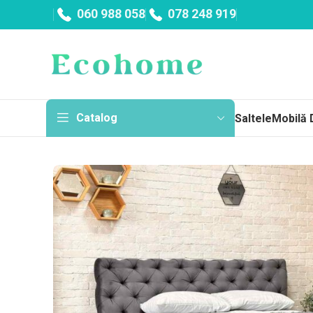
060 988 058
078 248 919
Catalog
Saltele
Mobilă 
Sa
Topp
Cu a
Fără
Arc
Salt