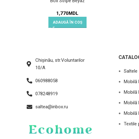
Box Stripe Beyaz
1,770
MDL
ADAUGĂ ÎN COȘ
CATALO
Chișinău, str.Voluntarilor
10/A
Saltele
060988058
Mobilă 
Mobilă 
078248919
Mobilă 
saltea@inbox.ru
Mobilă 
Textile