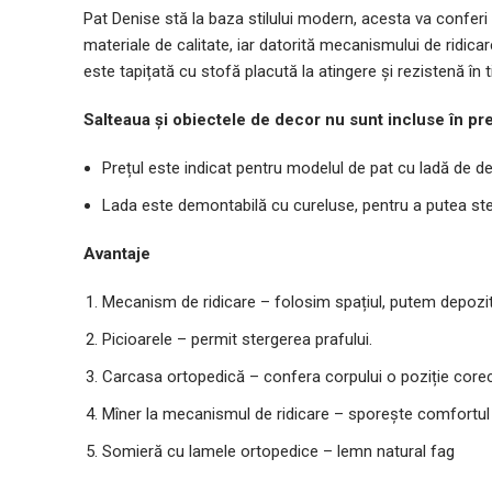
Pat Denise stă la baza stilului modern, acesta va confer
materiale de calitate, iar datorită mecanismului de ridicar
este tapițată cu stofă placută la atingere și rezistenă în 
Salteaua și obiectele de decor nu sunt incluse în pre
Prețul este indicat pentru modelul de pat cu ladă de de
Lada este demontabilă cu cureluse, pentru a putea ste
Avantaje
Mecanism de ridicare – folosim spațiul, putem depozit
Picioarele – permit stergerea prafului.
Carcasa ortopedică – confera corpului o poziție corectă
Mîner la mecanismul de ridicare – sporește comfortul 
Somieră cu lamele ortopedice – lemn natural fag