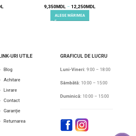
DL
9,350
MDL
–
12,250
MDL
ALEGE MĂRIMEA
LINK-URI UTILE
GRAFICUL DE LUCRU
Blog
Luni-Vineri:
9:00 – 18:00
Achitare
Sâmbătă
:
10:00 – 15:00
Livrare
Duminică:
10:00 – 15:00
Contact
Garanție
Returnarea