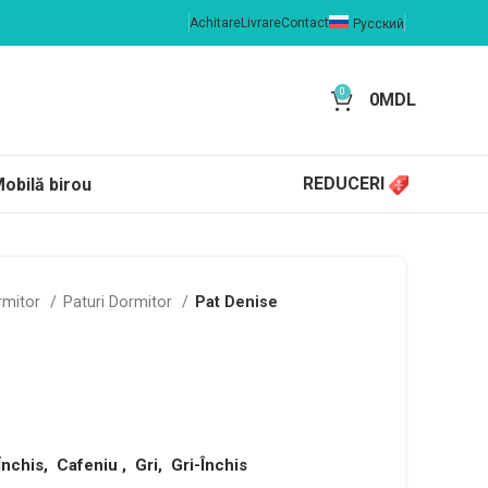
Achitare
Livrare
Contact
Русский
0
0
MDL
REDUCERI
obilă birou
rmitor
Paturi Dormitor
Pat Denise
Închis, Cafeniu , Gri, Gri-Închis