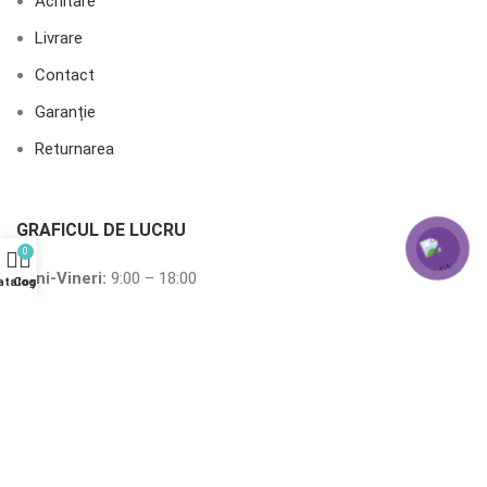
Achitare
Livrare
Contact
Garanție
Returnarea
GRAFICUL DE LUCRU
0
Luni-Vineri:
9:00 – 18:00
atalog
Coș
Sâmbătă
:
10:00 – 15:00
Duminică:
10:00 – 15:00