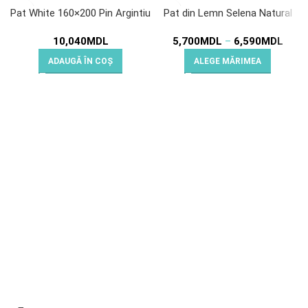
Pat White 160×200 Pin Argintiu
Pat din Lemn Selena Natural
10,040
MDL
5,700
MDL
–
6,590
MDL
ADAUGĂ ÎN COȘ
ALEGE MĂRIMEA