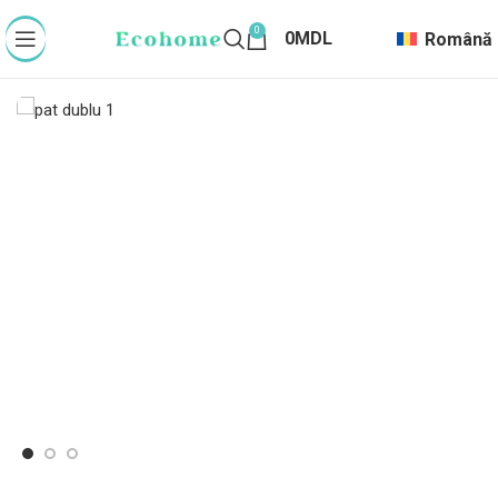
0
0
MDL
Română