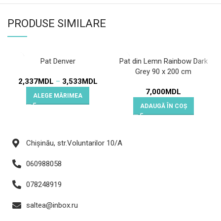
PRODUSE SIMILARE
Pat Denver
Pat din Lemn Rainbow Dark
Grey 90 x 200 cm
2,337
MDL
–
3,533
MDL
7,000
MDL
ALEGE MĂRIMEA
ADAUGĂ ÎN COȘ
Chișinău, str.Voluntarilor 10/A
060988058
078248919
saltea@inbox.ru