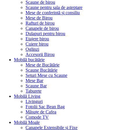
Scaune de birou
Scaune pentru sala de asteptare
Mese de conferintă și consiliu
Mese de Birou
Rafturi de birou
Canapele de birou
Dulapuri pentru birou
Etajere birou
Cuiere birou
Oglinzi
Accesorii Birou
Mobilă bucătărie
Mese de Bucătărie
Scaune Bucătărie
Seturi Mese cu Scaune
Mese Bar
Scaune Bar
Taburete
Mobilă Living
Livinguri
Fotolii Sac Bean Bag
Măsuțe de Cafea
Comode TV
Mobilă Moale
Canapele Extensibile și Fixe