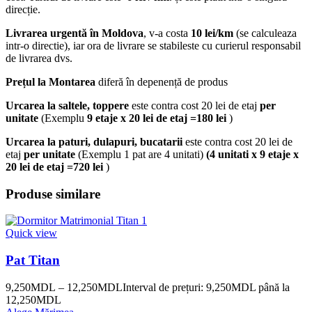
direcție.
Livrarea urgentă
în Moldova
, v-a costa
10 lei/km
(se calculeaza
intr-o directie), iar ora de livrare se stabileste cu curierul responsabil
de livrarea dvs.
Prețul la Montarea
diferă în depenență de produs
Urcarea la saltele, toppere
este contra cost 20 lei de etaj
per
unitate
(Exemplu
9 etaje x 20 lei de etaj =180 lei
)
Urcarea la paturi, dulapuri, bucatarii
este contra cost 20 lei de
etaj
per unitate
(Exemplu 1 pat are 4 unitati)
(4 unitati x 9 etaje x
20 lei de etaj =720 lei
)
Produse similare
Quick view
Pat Titan
9,250
MDL
–
12,250
MDL
Interval de prețuri: 9,250MDL până la
12,250MDL