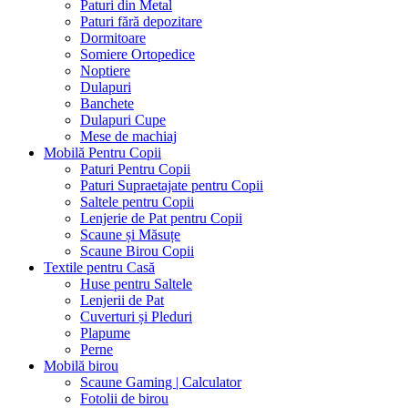
Paturi din Metal
Paturi fără depozitare
Dormitoare
Somiere Ortopedice
Noptiere
Dulapuri
Banchete
Dulapuri Cupe
Mese de machiaj
Mobilă Pentru Copii
Paturi Pentru Copii
Paturi Supraetajate pentru Copii
Saltele pentru Copii
Lenjerie de Pat pentru Copii
Scaune și Măsuțe
Scaune Birou Copii
Textile pentru Casă
Huse pentru Saltele
Lenjerii de Pat
Cuverturi și Pleduri
Plapume
Perne
Mobilă birou
Scaune Gaming | Calculator
Fotolii de birou