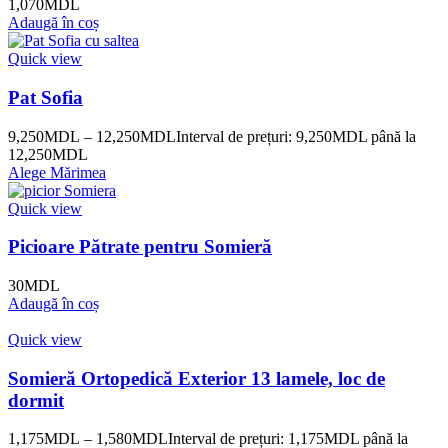
1,070
MDL
Adaugă în coș
Quick view
Pat Sofia
9,250
MDL
–
12,250
MDL
Interval de prețuri: 9,250MDL până la
12,250MDL
Alege Mărimea
Quick view
Picioare Pătrate pentru Somieră
30
MDL
Adaugă în coș
Quick view
Somieră Ortopedică Exterior 13 lamele, loc de
dormit
1,175
MDL
–
1,580
MDL
Interval de prețuri: 1,175MDL până la