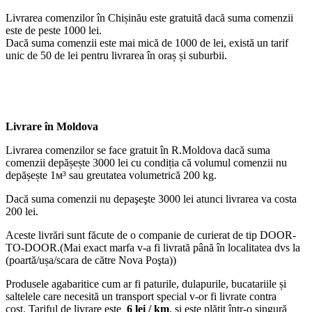
Livrarea comenzilor în Chișinău este gratuită dacă suma comenzii
este de peste 1000 lei.
Dacă suma comenzii este mai mică de 1000 de lei, există un tarif
unic de 50 de lei pentru livrarea în oraș și suburbii.
Livrare în Moldova
Livrarea comenzilor se face gratuit în R.Moldova dacă suma
comenzii depășește 3000 lei cu condiția că volumul comenzii nu
depășește 1м³ sau greutatea volumetrică 200 kg.
Dacă suma comenzii nu depaşeşte 3000 lei atunci livrarea va costa
200 lei.
Aceste livrări sunt făcute de o companie de curierat de tip DOOR-
TO-DOOR.(Mai exact marfa v-a fi livrată până în localitatea dvs la
(poartă/ușa/scara de către Nova Poşta))
Produsele agabaritice cum ar fi paturile, dulapurile, bucatariile și
saltelele care necesită un transport special v-or fi livrate contra
cost. Tariful de livrare este
6 lei / km
. și este plătit într-o singură