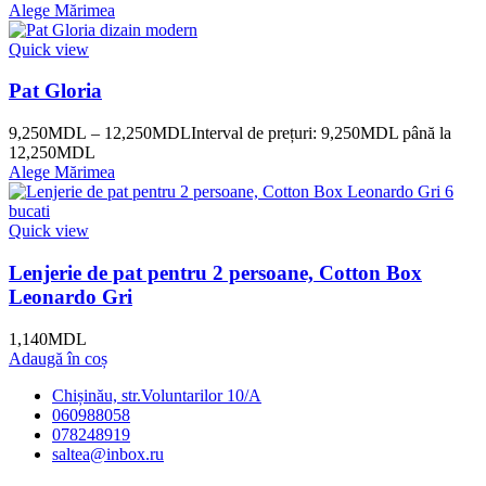
Alege Mărimea
Quick view
Pat Gloria
9,250
MDL
–
12,250
MDL
Interval de prețuri: 9,250MDL până la
12,250MDL
Alege Mărimea
Quick view
Lenjerie de pat pentru 2 persoane, Cotton Box
Leonardo Gri
1,140
MDL
Adaugă în coș
Chișinău, str.Voluntarilor 10/A
060988058
078248919
saltea@inbox.ru