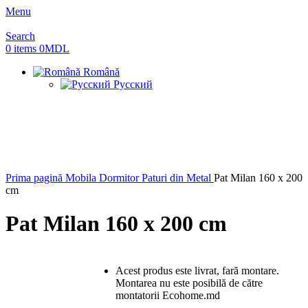
Menu
Search
0
items
0
MDL
Română
Русский
Sold out
Prima pagină
Mobila Dormitor
Paturi din Metal
Pat Milan 160 x 200
cm
Pat Milan 160 x 200 cm
Acest produs este livrat, fară montare.
Montarea nu este posibilă de către
montatorii Ecohome.md