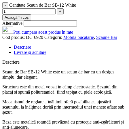
Cantitate Scaun de Bar SB-12 White
Adaugă în coș
Alternative:
Poți cumpara acest produs în rate
Cod produs:
DC-6920
Categorii:
Mobila bucatarie
,
Scaune Bar
Descriere
Livrare și achitare
Descriere
Scaun de Bar SB-12 White este un scaun de bar cu un design
simplu, dar elegant.
Structura este din metal vopsit în câmp electrostatic. Șezutul din
placaj și spumă poliuretanică, fiind tapițat cu piele ecologică.
Mecanismul de reglare a înălțimii oferă posibilitatea ajustării
scaunului la înălțimea dorită prin intermediul unei manete aflate sub
șezut.
Baza este metalică rotundă prevăzută cu protecție anti-zgârâieturi și
anti-alunecare.