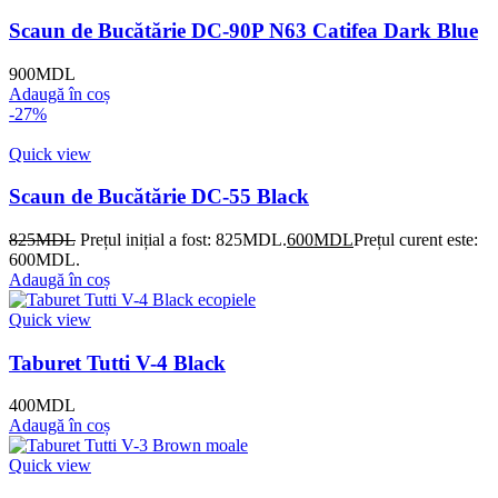
Scaun de Bucătărie DC-90P N63 Catifea Dark Blue
900
MDL
Adaugă în coș
-27%
Quick view
Scaun de Bucătărie DC-55 Black
825
MDL
Prețul inițial a fost: 825MDL.
600
MDL
Prețul curent este:
600MDL.
Adaugă în coș
Quick view
Taburet Tutti V-4 Black
400
MDL
Adaugă în coș
Quick view