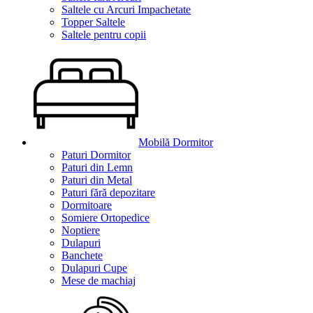
Saltele cu Arcuri Impachetate
Topper Saltele
Saltele pentru copii
Mobilă Dormitor
Paturi Dormitor
Paturi din Lemn
Paturi din Metal
Paturi fără depozitare
Dormitoare
Somiere Ortopedice
Noptiere
Dulapuri
Banchete
Dulapuri Cupe
Mese de machiaj