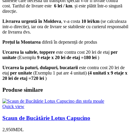
saltelele care necesită un transport special v-or fi livrate contra
cost. Tariful de livrare este
6 lei / km
. și este plătit într-o singură
direcție.
Livrarea urgentă
în Moldova
, v-a costa
10 lei/km
(se calculeaza
intr-o directie), iar ora de livrare se stabileste cu curierul responsabil
de livrarea dvs.
Prețul la Montarea
diferă în depenență de produs
Urcarea la saltele, toppere
este contra cost 20 lei de etaj
per
unitate
(Exemplu
9 etaje x 20 lei de etaj =180 lei
)
Urcarea la paturi, dulapuri, bucatarii
este contra cost 20 lei de
etaj
per unitate
(Exemplu 1 pat are 4 unitati)
(4 unitati x 9 etaje x
20 lei de etaj =720 lei
)
Produse similare
Quick view
Scaun de Bucătărie Lotus Capucino
2,950
MDL