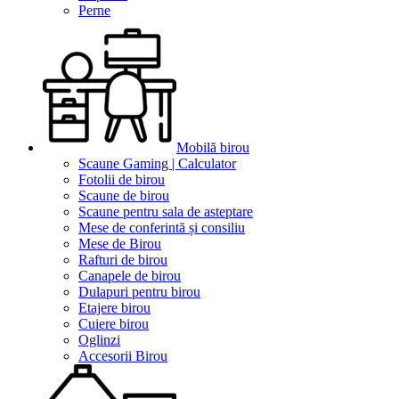
Perne
Mobilă birou
Scaune Gaming | Calculator
Fotolii de birou
Scaune de birou
Scaune pentru sala de asteptare
Mese de conferintă și consiliu
Mese de Birou
Rafturi de birou
Canapele de birou
Dulapuri pentru birou
Etajere birou
Cuiere birou
Oglinzi
Accesorii Birou