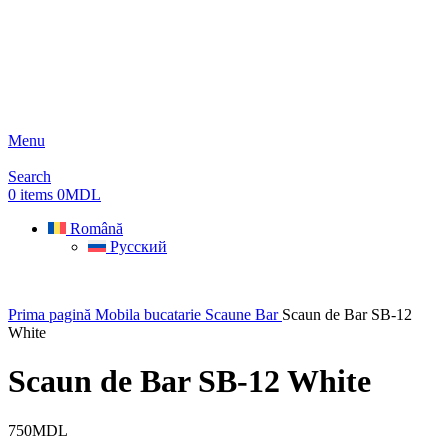
Menu
Search
0
items
0
MDL
Română
Русский
Prima pagină
Mobila bucatarie
Scaune Bar
Scaun de Bar SB-12
White
Scaun de Bar SB-12 White
750
MDL