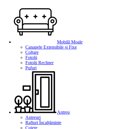
Mobilă Moale
Canapele Extensibile și Fixe
Colțare
Fotolii
Fotolii Recliner
Pufuri
Antreu
Antreuri
Rafturi Încalțăminte
Cuiere