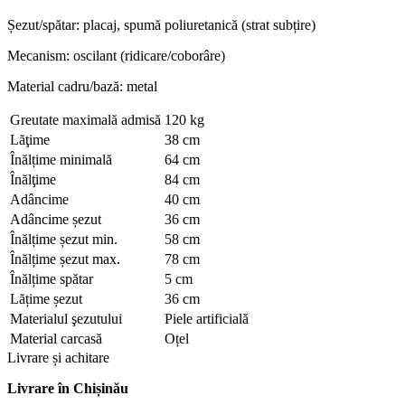
Șezut/spătar: placaj, spumă poliuretanică (strat subțire)
Mecanism: oscilant (ridicare/coborâre)
Material cadru/bază: metal
Greutate maximală admisă
120 kg
Lăţime
38 cm
Înălțime minimală
64 cm
Înălţime
84 cm
Adâncime
40 cm
Adâncime șezut
36 cm
Înălțime șezut min.
58 cm
Înălțime șezut max.
78 cm
Înălțime spătar
5 cm
Lățime șezut
36 cm
Materialul şezutului
Piele artificială
Material carcasă
Oțel
Livrare și achitare
Livrare
în Chișinău