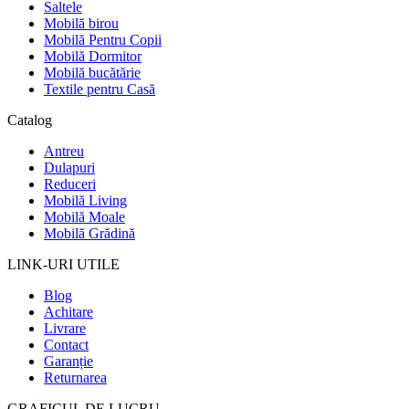
Saltele
Mobilă birou
Mobilă Pentru Copii
Mobilă Dormitor
Mobilă bucătărie
Textile pentru Casă
Catalog
Antreu
Dulapuri
Reduceri
Mobilă Living
Mobilă Moale
Mobilă Grădină
LINK-URI UTILE
Blog
Achitare
Livrare
Contact
Garanție
Returnarea
GRAFICUL DE LUCRU