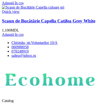
Adaugă în coș
Quick view
Scaun de Bucătărie Capella Catifea Grey White
1,100
MDL
Adaugă în coș
Chișinău, str.Voluntarilor 10/A
060988058
078248919
saltea@inbox.ru
Catalog