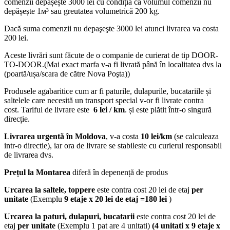
comenzii depășește 3000 lei cu condiția că volumul comenzii nu
depășește 1м³ sau greutatea volumetrică 200 kg.
Dacă suma comenzii nu depaşeşte 3000 lei atunci livrarea va costa
200 lei.
Aceste livrări sunt făcute de o companie de curierat de tip DOOR-
TO-DOOR.(Mai exact marfa v-a fi livrată până în localitatea dvs la
(poartă/ușa/scara de către Nova Poşta))
Produsele agabaritice cum ar fi paturile, dulapurile, bucatariile și
saltelele care necesită un transport special v-or fi livrate contra
cost. Tariful de livrare este
6 lei / km
. și este plătit într-o singură
direcție.
Livrarea urgentă
în Moldova
, v-a costa
10 lei/km
(se calculeaza
intr-o directie), iar ora de livrare se stabileste cu curierul responsabil
de livrarea dvs.
Prețul la Montarea
diferă în depenență de produs
Urcarea la saltele, toppere
este contra cost 20 lei de etaj
per
unitate
(Exemplu
9 etaje x 20 lei de etaj =180 lei
)
Urcarea la paturi, dulapuri, bucatarii
este contra cost 20 lei de
etaj
per unitate
(Exemplu 1 pat are 4 unitati)
(4 unitati x 9 etaje x