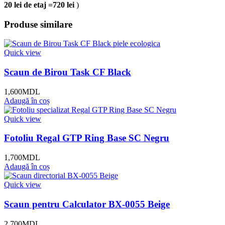
20 lei de etaj =720 lei
)
Produse similare
Quick view
Scaun de Birou Task CF Black
1,600
MDL
Adaugă în coș
Quick view
Fotoliu Regal GTP Ring Base SC Negru
1,700
MDL
Adaugă în coș
Quick view
Scaun pentru Calculator BX-0055 Beige
2,700
MDL