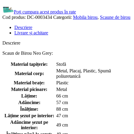
Poți cumpara acest produs în rate
Cod produs:
DC-0003434
Categorii:
Mobila birou
,
Scaune de birou
Descriere
Livrare și achitare
Descriere
Scaun de Birou Neo Grey:
Material tapițerie:
Stofă
Metal, Placaj, Plastic, Spumă
Material corp:
poliuretanică
Material brațe:
Plastic
Material picioare:
Metal
Lățime:
66 cm
Adâncime:
57 cm
Înălțime:
88 cm
Lățime șezut pe interior:
47 cm
Adâncime șezut pe
49 cm
interior: