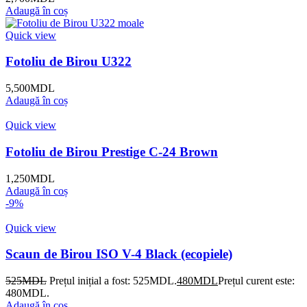
Adaugă în coș
Quick view
Fotoliu de Birou U322
5,500
MDL
Adaugă în coș
Quick view
Fotoliu de Birou Prestige C-24 Brown
1,250
MDL
Adaugă în coș
-9%
Quick view
Scaun de Birou ISO V-4 Black (ecopiele)
525
MDL
Prețul inițial a fost: 525MDL.
480
MDL
Prețul curent este:
480MDL.
Adaugă în coș