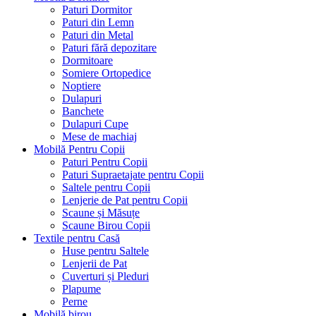
Paturi Dormitor
Paturi din Lemn
Paturi din Metal
Paturi fără depozitare
Dormitoare
Somiere Ortopedice
Noptiere
Dulapuri
Banchete
Dulapuri Cupe
Mese de machiaj
Mobilă Pentru Copii
Paturi Pentru Copii
Paturi Supraetajate pentru Copii
Saltele pentru Copii
Lenjerie de Pat pentru Copii
Scaune și Măsuțe
Scaune Birou Copii
Textile pentru Casă
Huse pentru Saltele
Lenjerii de Pat
Cuverturi și Pleduri
Plapume
Perne
Mobilă birou