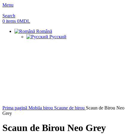
Menu
Search
0
items
0
MDL
Română
Русский
Sold out
Prima pagină
Mobila birou
Scaune de birou
Scaun de Birou Neo
Grey
Scaun de Birou Neo Grey