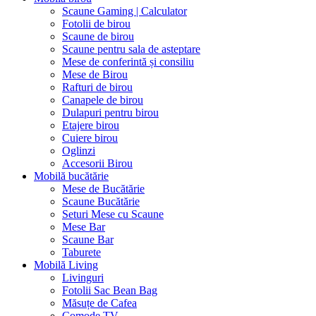
Scaune Gaming | Calculator
Fotolii de birou
Scaune de birou
Scaune pentru sala de asteptare
Mese de conferintă și consiliu
Mese de Birou
Rafturi de birou
Canapele de birou
Dulapuri pentru birou
Etajere birou
Cuiere birou
Oglinzi
Accesorii Birou
Mobilă bucătărie
Mese de Bucătărie
Scaune Bucătărie
Seturi Mese cu Scaune
Mese Bar
Scaune Bar
Taburete
Mobilă Living
Livinguri
Fotolii Sac Bean Bag
Măsuțe de Cafea
Comode TV