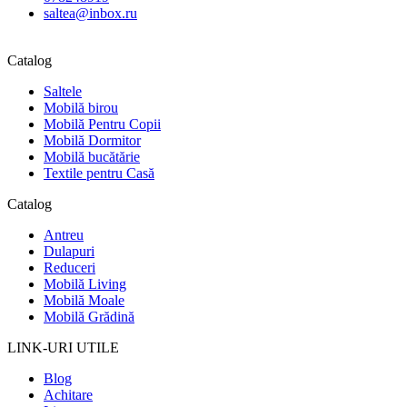
saltea@inbox.ru
Catalog
Saltele
Mobilă birou
Mobilă Pentru Copii
Mobilă Dormitor
Mobilă bucătărie
Textile pentru Casă
Catalog
Antreu
Dulapuri
Reduceri
Mobilă Living
Mobilă Moale
Mobilă Grădină
LINK-URI UTILE
Blog
Achitare