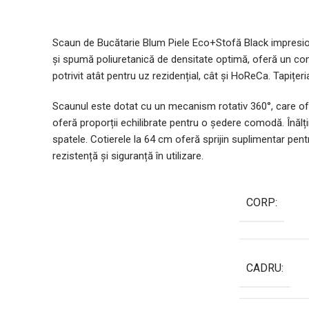
Scaun de Bucătarie Blum Piele Eco+Stofă Black impresione
și spumă poliuretanică de densitate optimă, oferă un confor
potrivit atât pentru uz rezidențial, cât și HoReCa. Tapițer
Scaunul este dotat cu un mecanism rotativ 360°, care of
oferă proporții echilibrate pentru o ședere comodă. Înăl
spatele. Cotierele la 64 cm oferă sprijin suplimentar pen
rezistență și siguranță în utilizare.
CORP:
CADRU: