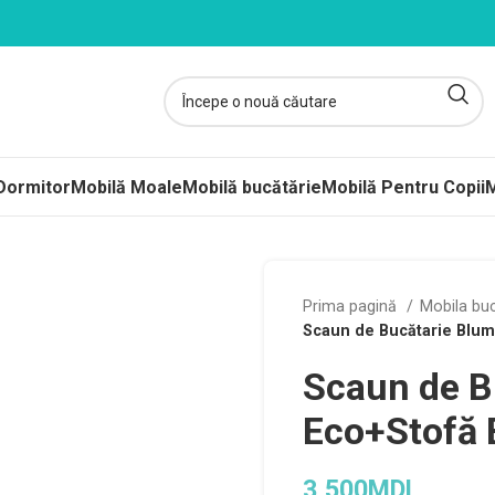
Dormitor
Mobilă Moale
Mobilă bucătărie
Mobilă Pentru Copii
M
ltele
Prima pagină
Mobila bu
Scaun de Bucătarie Blum
ere-Saltele Subțiri
Scaun de B
rcuri
 arcuri
Eco+Stofă 
uri Împachetate
3,500
MDL
ele Copii