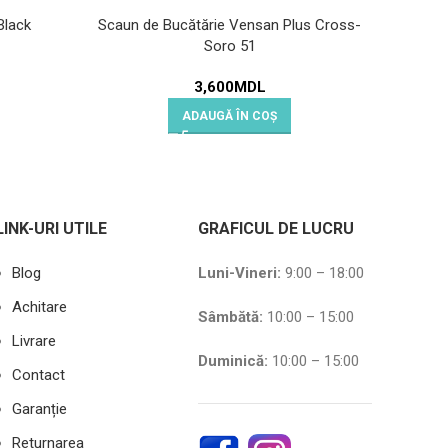
Black
Scaun de Bucătărie Vensan Plus Cross-
Scaun d
Soro 51
3,600
MDL
ADAUGĂ ÎN COȘ
LINK-URI UTILE
GRAFICUL DE LUCRU
Blog
Luni-Vineri:
9:00 – 18:00
Achitare
Sâmbătă
:
10:00 – 15:00
Livrare
Duminică:
10:00 – 15:00
Contact
Garanție
Returnarea