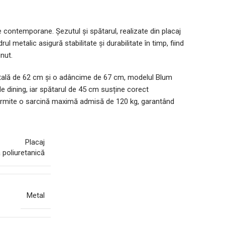
contemporane. Șezutul și spătarul, realizate din placaj
 metalic asigură stabilitate și durabilitate în timp, fiind
nut.
totală de 62 cm și o adâncime de 67 cm, modelul Blum
 dining, iar spătarul de 45 cm susține corect
ă permite o sarcină maximă admisă de 120 kg, garantând
Placaj
poliuretanică
Metal