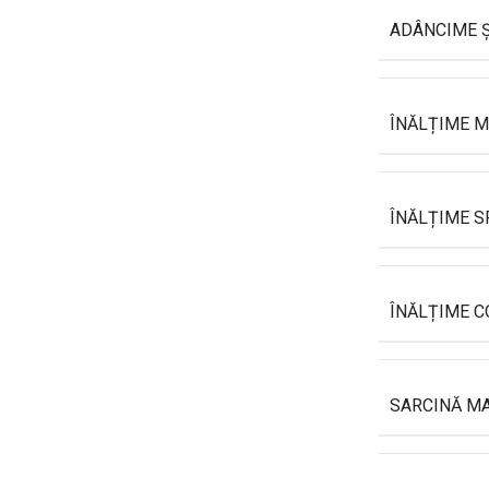
ADÂNCIME Ș
ÎNĂLȚIME M
ÎNĂLȚIME S
ÎNĂLȚIME C
SARCINĂ M