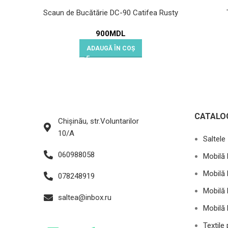
Scaun de Bucătărie DC-90 Catifea Rusty
900
MDL
ADAUGĂ ÎN COȘ
CATALO
Chișinău, str.Voluntarilor
10/A
Saltele
060988058
Mobilă 
Mobilă 
078248919
Mobilă 
saltea@inbox.ru
Mobilă 
Textile