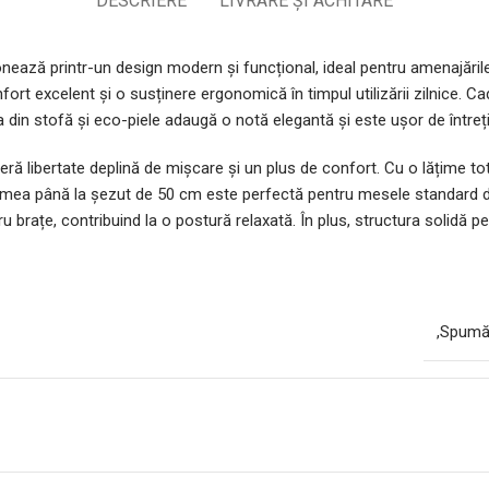
DESCRIERE
LIVRARE ȘI ACHITARE
ază printr-un design modern și funcțional, ideal pentru amenajările 
t excelent și o susținere ergonomică în timpul utilizării zilnice. Cadrul
ia din stofă și eco-piele adaugă o notă elegantă și este ușor de întreți
eră libertate deplină de mișcare și un plus de confort. Cu o lățime 
țimea până la șezut de 50 cm este perfectă pentru mesele standard de
tru brațe, contribuind la o postură relaxată. În plus, structura solid
,Spumă 