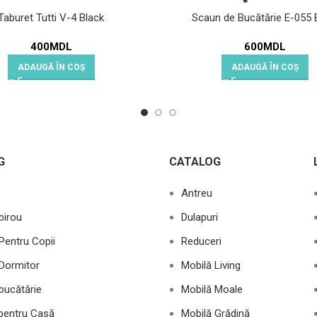
Taburet Tutti V-4 Black
Scaun de Bucătărie E-055 
400
MDL
600
MDL
ADAUGĂ ÎN COȘ
ADAUGĂ ÎN COȘ
G
CATALOG
Antreu
birou
Dulapuri
Pentru Copii
Reduceri
Dormitor
Mobilă Living
bucătărie
Mobilă Moale
 pentru Casă
Mobilă Grădină