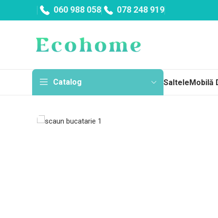
060 988 058
078 248 919
Catalog
Saltele
Mobilă 
Sa
Topp
Cu a
Fără
Arc
Salt