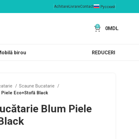
Achitare
Livrare
Contact
Русский
0
0
MDL
obilă birou
REDUCERI
catarie
Scaune Bucatarie
 Piele Eco+Stofă Black
ucătarie Blum Piele
Black