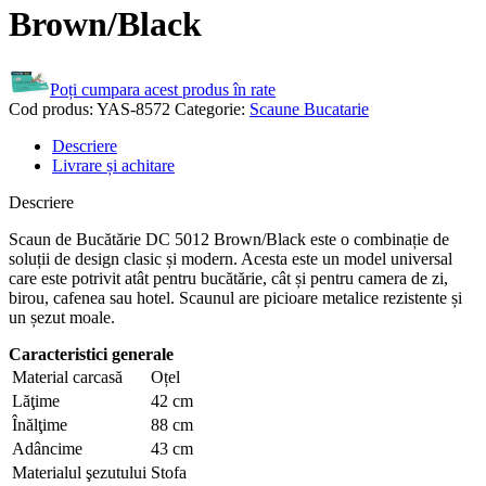
Brown/Black
Poți cumpara acest produs în rate
Cod produs:
YAS-8572
Categorie:
Scaune Bucatarie
Descriere
Livrare și achitare
Descriere
Scaun de Bucătărie DC 5012 Brown/Black este o combinație de
soluții de design clasic și modern. Acesta este un model universal
care este potrivit atât pentru bucătărie, cât și pentru camera de zi,
birou, cafenea sau hotel. Scaunul are picioare metalice rezistente și
un șezut moale.
Caracteristici generale
Material carcasă
Oțel
Lăţime
42 cm
Înălţime
88 cm
Adâncime
43 cm
Materialul şezutului
Stofa