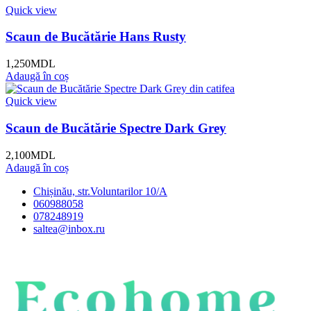
Quick view
Scaun de Bucătărie Hans Rusty
1,250
MDL
Adaugă în coș
Quick view
Scaun de Bucătărie Spectre Dark Grey
2,100
MDL
Adaugă în coș
Chișinău, str.Voluntarilor 10/A
060988058
078248919
saltea@inbox.ru