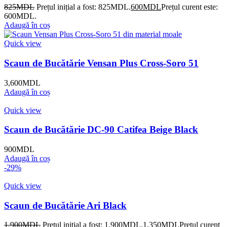
825
MDL
Prețul inițial a fost: 825MDL.
600
MDL
Prețul curent este:
600MDL.
Adaugă în coș
Quick view
Scaun de Bucătărie Vensan Plus Cross-Soro 51
3,600
MDL
Adaugă în coș
Quick view
Scaun de Bucătărie DC-90 Catifea Beige Black
900
MDL
Adaugă în coș
-29%
Quick view
Scaun de Bucătărie Ari Black
1,900
MDL
Prețul inițial a fost: 1,900MDL.
1,350
MDL
Prețul curent