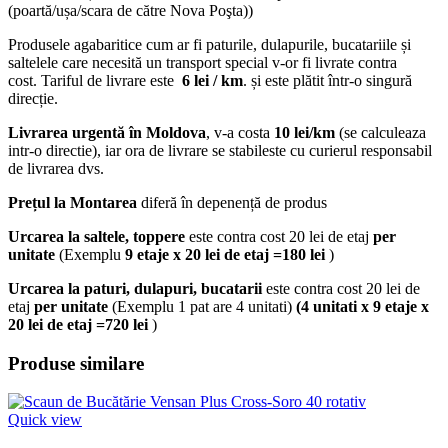
(poartă/ușa/scara de către Nova Poşta))
Produsele agabaritice cum ar fi paturile, dulapurile, bucatariile și
saltelele care necesită un transport special v-or fi livrate contra
cost. Tariful de livrare este
6 lei / km
. și este plătit într-o singură
direcție.
Livrarea urgentă
în Moldova
, v-a costa
10 lei/km
(se calculeaza
intr-o directie), iar ora de livrare se stabileste cu curierul responsabil
de livrarea dvs.
Prețul la Montarea
diferă în depenență de produs
Urcarea la saltele, toppere
este contra cost 20 lei de etaj
per
unitate
(Exemplu
9 etaje x 20 lei de etaj =180 lei
)
Urcarea la paturi, dulapuri, bucatarii
este contra cost 20 lei de
etaj
per unitate
(Exemplu 1 pat are 4 unitati)
(4 unitati x 9 etaje x
20 lei de etaj =720 lei
)
Produse similare
Quick view