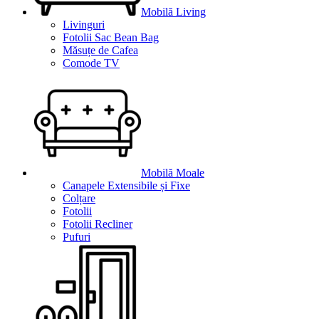
Mobilă Living
Livinguri
Fotolii Sac Bean Bag
Măsuțe de Cafea
Comode TV
Mobilă Moale
Canapele Extensibile și Fixe
Colțare
Fotolii
Fotolii Recliner
Pufuri