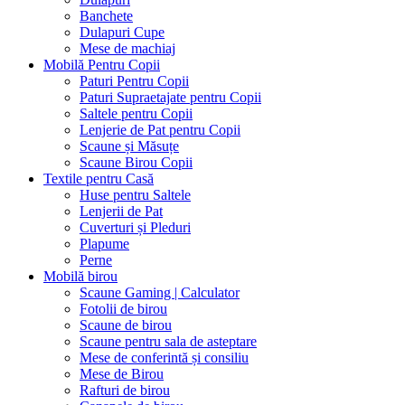
Banchete
Dulapuri Cupe
Mese de machiaj
Mobilă Pentru Copii
Paturi Pentru Copii
Paturi Supraetajate pentru Copii
Saltele pentru Copii
Lenjerie de Pat pentru Copii
Scaune și Măsuțe
Scaune Birou Copii
Textile pentru Casă
Huse pentru Saltele
Lenjerii de Pat
Cuverturi și Pleduri
Plapume
Perne
Mobilă birou
Scaune Gaming | Calculator
Fotolii de birou
Scaune de birou
Scaune pentru sala de asteptare
Mese de conferintă și consiliu
Mese de Birou
Rafturi de birou