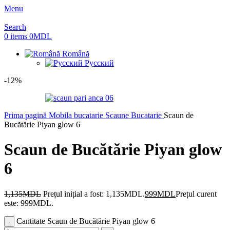
Menu
Search
0
items
0
MDL
Română
Русский
-12%
Prima pagină
Mobila bucatarie
Scaune Bucatarie
Scaun de
Bucătărie Piyan glow 6
Scaun de Bucătărie Piyan glow
6
1,135
MDL
Prețul inițial a fost: 1,135MDL.
999
MDL
Prețul curent
este: 999MDL.
Cantitate Scaun de Bucătărie Piyan glow 6