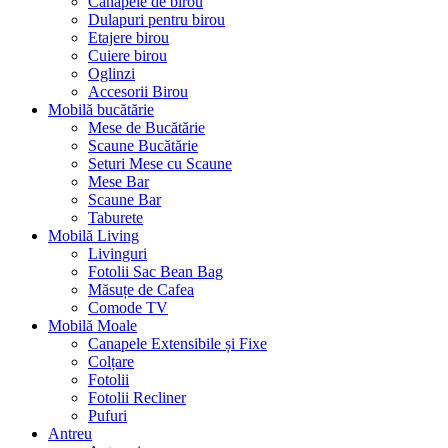
Canapele de birou
Dulapuri pentru birou
Etajere birou
Cuiere birou
Oglinzi
Accesorii Birou
Mobilă bucătărie
Mese de Bucătărie
Scaune Bucătărie
Seturi Mese cu Scaune
Mese Bar
Scaune Bar
Taburete
Mobilă Living
Livinguri
Fotolii Sac Bean Bag
Măsuțe de Cafea
Comode TV
Mobilă Moale
Canapele Extensibile și Fixe
Colțare
Fotolii
Fotolii Recliner
Pufuri
Antreu