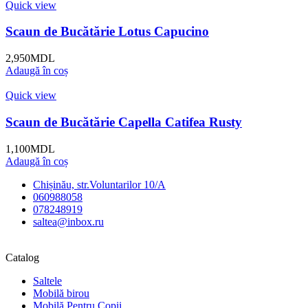
Quick view
Scaun de Bucătărie Lotus Capucino
2,950
MDL
Adaugă în coș
Quick view
Scaun de Bucătărie Capella Catifea Rusty
1,100
MDL
Adaugă în coș
Chișinău, str.Voluntarilor 10/A
060988058
078248919
saltea@inbox.ru
Catalog
Saltele
Mobilă birou
Mobilă Pentru Copii