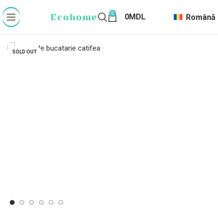
0
0
MDL
Română
SOLD OUT