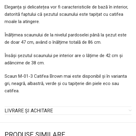
Eleganța și delicatețea vor fi caracteristicile de bază în interior,
datorită faptului că șezutul scaunului este tapițat cu catifea
moale la atingere.
Înălțimea scaunului de la nivelul pardoselei până la șezut este
de doar 47 cm, având o înălțime totală de 86 cm.
Însăși șezutul scaunului pe interior are o lățime de 42 cm și
adâncime de 38 cm.
Scaun M-01-3 Catifea Brown mai este disponibil și în varianta
gri, neagră, albastră, verde și cu tapițerie din piele eco sau
catifea.
LIVRARE ȘI ACHITARE
PRODUSE SIMILARE