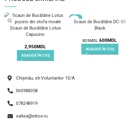
-27%
Scaun de Bucătărie DC-55
Scaun de Bucătărie Lotus
Black
Capucino
600
MDL
825
MDL
2,950
MDL
ADAUGĂ ÎN COȘ
ADAUGĂ ÎN COȘ
Chișinău, str.Voluntarilor 10/A
060988058
078248919
saltea@inbox.ru