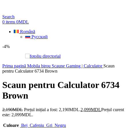
Search
0
items
0
MDL
Română
Русский
-4%
Prima pagină
Mobila birou
Scaune Gaming | Calculator
Scaun
pentru Calculator 6734 Brown
Scaun pentru Calculator 6734
Brown
2,190
MDL
Prețul inițial a fost: 2,190MDL.
2,099
MDL
Prețul curent
este: 2,099MDL.
Culoare
Bej
Cafeniu
Gri
Negru