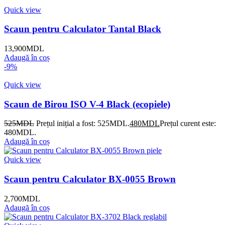
Quick view
Scaun pentru Calculator Tantal Black
13,900
MDL
Adaugă în coș
-9%
Quick view
Scaun de Birou ISO V-4 Black (ecopiele)
525
MDL
Prețul inițial a fost: 525MDL.
480
MDL
Prețul curent este:
480MDL.
Adaugă în coș
Quick view
Scaun pentru Calculator BX-0055 Brown
2,700
MDL
Adaugă în coș