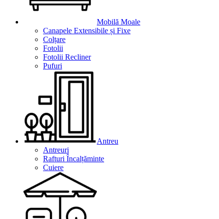
Mobilă Moale
Canapele Extensibile și Fixe
Colțare
Fotolii
Fotolii Recliner
Pufuri
Antreu
Antreuri
Rafturi Încalțăminte
Cuiere