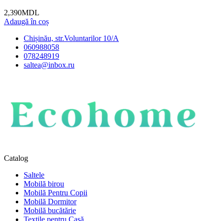
2,390
MDL
Adaugă în coș
Chișinău, str.Voluntarilor 10/A
060988058
078248919
saltea@inbox.ru
Catalog
Saltele
Mobilă birou
Mobilă Pentru Copii
Mobilă Dormitor
Mobilă bucătărie
Textile pentru Casă