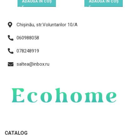
ADAUGĂ ÎN COȘ
ADAUGĂ ÎN COȘ
Chișinău, str.Voluntarilor 10/A
060988058
078248919
saltea@inbox.ru
CATALOG