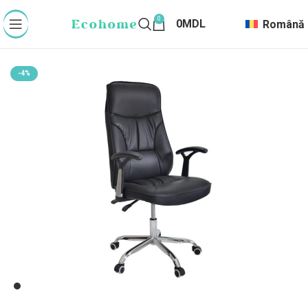
0
0
MDL
Română
-4%