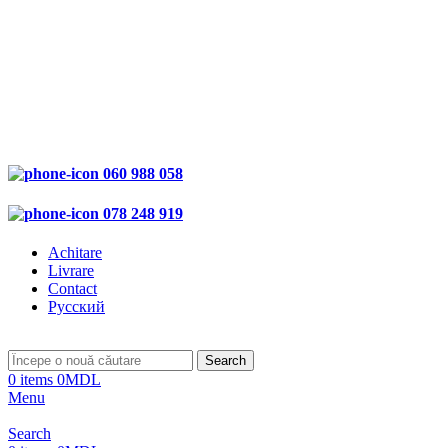
060 988 058
078 248 919
Achitare
Livrare
Contact
Русский
Search
0
items
0
MDL
Menu
Search