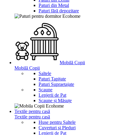
Paturi din Metal
Paturi fără depozitare
Mobilă Copii
Mobilă Copii
Saltele
Paturi Tapițate
Paturi Supraetajate
Scaune
Lenjerii de Pat
Scaune și Măsuțe
Textile pentru casă
Textile pentru casă
Huse pentru Saltele
Cuverturi şi Pleduri
Lenjerii de Pat