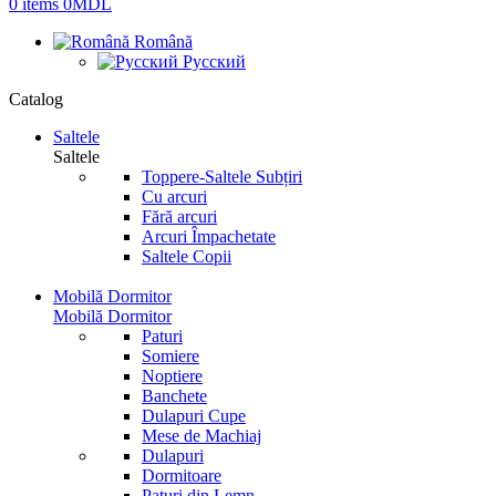
0
items
0
MDL
Română
Русский
Catalog
Saltele
Saltele
Toppere-Saltele Subțiri
Cu arcuri
Fără arcuri
Arcuri Împachetate
Saltele Copii
Mobilă Dormitor
Mobilă Dormitor
Paturi
Somiere
Noptiere
Banchete
Dulapuri Cupe
Mese de Machiaj
Dulapuri
Dormitoare
Paturi din Lemn