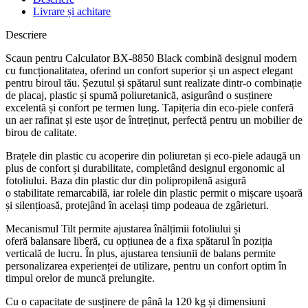
Livrare și achitare
Descriere
Scaun pentru Calculator BX-8850 Black combină designul modern
cu funcționalitatea, oferind un confort superior și un aspect elegant
pentru biroul tău. Șezutul și spătarul sunt realizate dintr-o combinație
de placaj, plastic și spumă poliuretanică, asigurând o susținere
excelentă și confort pe termen lung. Tapițeria din eco-piele conferă
un aer rafinat și este ușor de întreținut, perfectă pentru un mobilier de
birou de calitate.
Brațele din plastic cu acoperire din poliuretan și eco-piele adaugă un
plus de confort și durabilitate, completând designul ergonomic al
fotoliului. Baza din plastic dur din polipropilenă asigură
o stabilitate remarcabilă, iar rolele din plastic permit o mișcare ușoară
și silențioasă, protejând în același timp podeaua de zgârieturi.
Mecanismul Tilt permite ajustarea înălțimii fotoliului și
oferă balansare liberă, cu opțiunea de a fixa spătarul în poziția
verticală de lucru. În plus, ajustarea tensiunii de balans permite
personalizarea experienței de utilizare, pentru un confort optim în
timpul orelor de muncă prelungite.
Cu o capacitate de susținere de până la 120 kg și dimensiuni