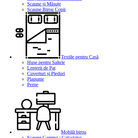
Scaune și Măsuțe
Scaune Birou Copii
Textile pentru Casă
Huse pentru Saltele
Lenjerii de Pat
Cuverturi și Pleduri
Plapume
Perne
Mobilă birou
Scaune Gaming | Calculator