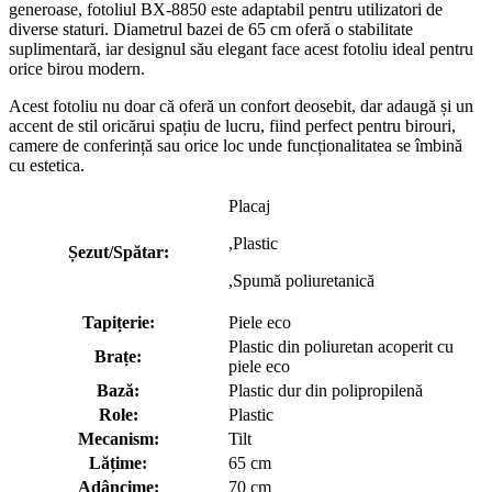
generoase, fotoliul BX-8850 este adaptabil pentru utilizatori de
diverse staturi. Diametrul bazei de 65 cm oferă o stabilitate
suplimentară, iar designul său elegant face acest fotoliu ideal pentru
orice birou modern.
Acest fotoliu nu doar că oferă un confort deosebit, dar adaugă și un
accent de stil oricărui spațiu de lucru, fiind perfect pentru birouri,
camere de conferință sau orice loc unde funcționalitatea se îmbină
cu estetica.
Placaj
,Plastic
Șezut/Spătar:
,Spumă poliuretanică
Tapițerie:
Piele eco
Plastic din poliuretan acoperit cu
Brațe:
piele eco
Bază:
Plastic dur din polipropilenă
Role:
Plastic
Mecanism:
Tilt
Lățime:
65 cm
Adâncime:
70 cm