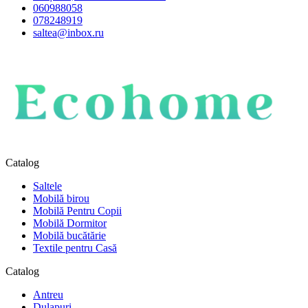
060988058
078248919
saltea@inbox.ru
Catalog
Saltele
Mobilă birou
Mobilă Pentru Copii
Mobilă Dormitor
Mobilă bucătărie
Textile pentru Casă
Catalog
Antreu
Dulapuri