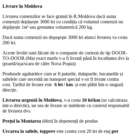
Livrare în Moldova
Livrarea comenzilor se face gratuit în R.Moldova dacă suma
comenzii depășește 3000 lei cu condiția că volumul comenzii nu
depășește 1м³ sau greutatea volumetrică 200 kg.
Dacă suma comenzii nu depaşeşte 3000 lei atunci livrarea va costa
200 lei.
Aceste livrări sunt făcute de o companie de curierat de tip DOOR-
TO-DOOR.(Mai exact marfa v-a fi livrată până în localitatea dvs la
(poartă/ușa/scara de către Nova Poşta))
Produsele agabaritice cum ar fi paturile, dulapurile, bucatariile și
saltelele care necesită un transport special v-or fi livrate contra
cost. Tariful de livrare este
6 lei / km
. și este plătit într-o singură
direcție.
Livrarea urgentă
în Moldova
, v-a costa
10 lei/km
(se calculeaza
intr-o directie), iar ora de livrare se stabileste cu curierul responsabil
de livrarea dvs.
Prețul la Montarea
diferă în depenență de produs
Urcarea la saltele, toppere
este contra cost 20 lei de etaj
per