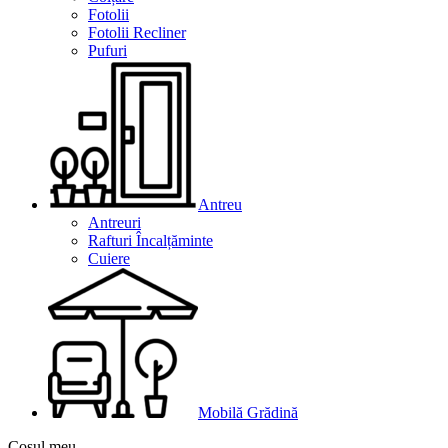
Fotolii
Fotolii Recliner
Pufuri
Antreu
Antreuri
Rafturi Încalțăminte
Cuiere
Mobilă Grădină
Coșul meu