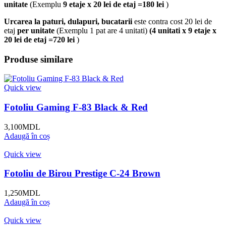
unitate
(Exemplu
9 etaje x 20 lei de etaj =180 lei
)
Urcarea la paturi, dulapuri, bucatarii
este contra cost 20 lei de
etaj
per unitate
(Exemplu 1 pat are 4 unitati)
(4 unitati x 9 etaje x
20 lei de etaj =720 lei
)
Produse similare
Quick view
Fotoliu Gaming F-83 Black & Red
3,100
MDL
Adaugă în coș
Quick view
Fotoliu de Birou Prestige C-24 Brown
1,250
MDL
Adaugă în coș
Quick view