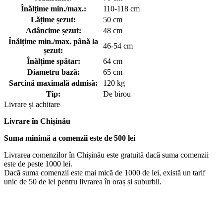
Înălțime min./max.:
110-118 cm
Lățime șezut:
50 cm
Adâncime șezut:
48 cm
Înălțime min./max. până la
46-54 cm
șezut:
Înălțime spătar:
64 cm
Diametru bază:
65 cm
Sarcină maximală admisă:
120 kg
Tip:
De birou
Livrare și achitare
Livrare
în Chișinău
Suma minimă a comenzii este de 500 lei
Livrarea comenzilor în Chișinău este gratuită dacă suma comenzii
este de peste 1000 lei.
Dacă suma comenzii este mai mică de 1000 de lei, există un tarif
unic de 50 de lei pentru livrarea în oraș și suburbii.