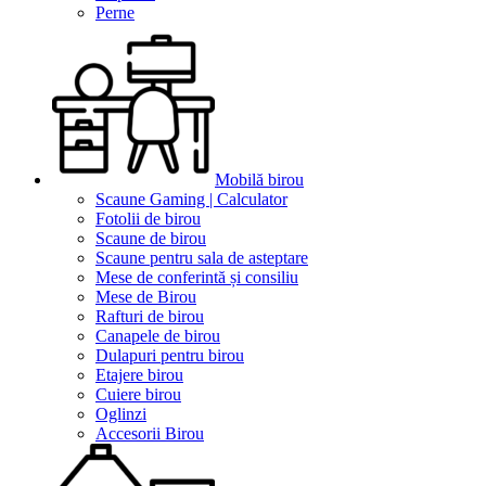
Perne
Mobilă birou
Scaune Gaming | Calculator
Fotolii de birou
Scaune de birou
Scaune pentru sala de asteptare
Mese de conferintă și consiliu
Mese de Birou
Rafturi de birou
Canapele de birou
Dulapuri pentru birou
Etajere birou
Cuiere birou
Oglinzi
Accesorii Birou