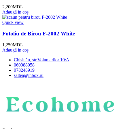
2,200
MDL
Adaugă în coș
Quick view
Fotoliu de Birou F-2002 White
1,250
MDL
Adaugă în coș
Chișinău, str.Voluntarilor 10/A
060988058
078248919
saltea@inbox.ru