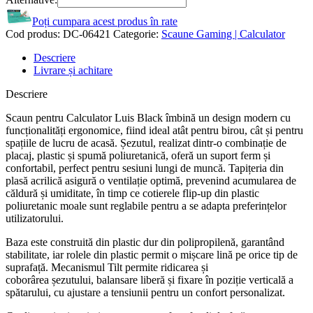
Poți cumpara acest produs în rate
Cod produs:
DC-06421
Categorie:
Scaune Gaming | Calculator
Descriere
Livrare și achitare
Descriere
Scaun pentru Calculator Luis Black îmbină un design modern cu
funcționalități ergonomice, fiind ideal atât pentru birou, cât și pentru
spațiile de lucru de acasă. Șezutul, realizat dintr-o combinație de
placaj, plastic și spumă poliuretanică, oferă un suport ferm și
confortabil, perfect pentru sesiuni lungi de muncă. Tapițeria din
plasă acrilică asigură o ventilație optimă, prevenind acumularea de
căldură și umiditate, în timp ce cotierele flip-up din plastic
poliuretanic moale sunt reglabile pentru a se adapta preferințelor
utilizatorului.
Baza este construită din plastic dur din polipropilenă, garantând
stabilitate, iar rolele din plastic permit o mișcare lină pe orice tip de
suprafață. Mecanismul Tilt permite ridicarea și
coborârea șezutului, balansare liberă și fixare în poziție verticală a
spătarului, cu ajustare a tensiunii pentru un confort personalizat.