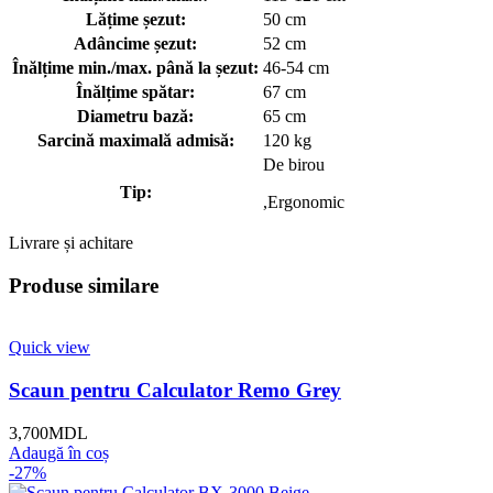
Lățime șezut:
50 cm
Adâncime șezut:
52 cm
Înălțime min./max. până la șezut:
46-54 cm
Înălțime spătar:
67 cm
Diametru bază:
65 cm
Sarcină maximală admisă:
120 kg
De birou
Tip:
,Ergonomic
Livrare și achitare
Produse similare
Quick view
Scaun pentru Calculator Remo Grey
3,700
MDL
Adaugă în coș
-27%