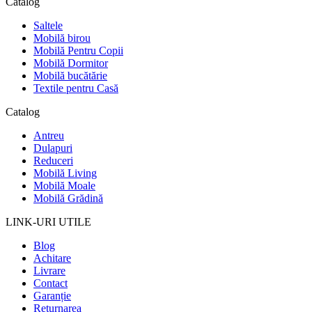
Catalog
Saltele
Mobilă birou
Mobilă Pentru Copii
Mobilă Dormitor
Mobilă bucătărie
Textile pentru Casă
Catalog
Antreu
Dulapuri
Reduceri
Mobilă Living
Mobilă Moale
Mobilă Grădină
LINK-URI UTILE
Blog
Achitare
Livrare
Contact
Garanție
Returnarea