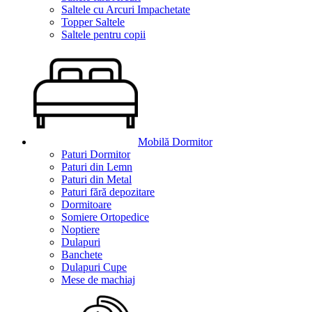
Saltele cu Arcuri Impachetate
Topper Saltele
Saltele pentru copii
Mobilă Dormitor
Paturi Dormitor
Paturi din Lemn
Paturi din Metal
Paturi fără depozitare
Dormitoare
Somiere Ortopedice
Noptiere
Dulapuri
Banchete
Dulapuri Cupe
Mese de machiaj