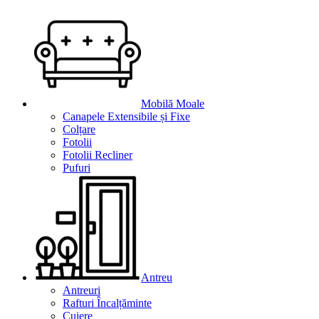
Mobilă Moale
Canapele Extensibile și Fixe
Colțare
Fotolii
Fotolii Recliner
Pufuri
Antreu
Antreuri
Rafturi Încalțăminte
Cuiere