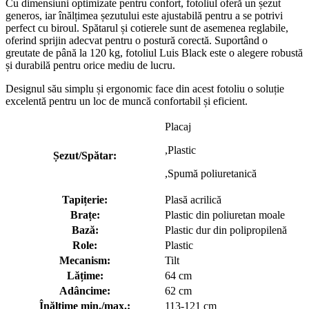
Cu dimensiuni optimizate pentru confort, fotoliul oferă un șezut
generos, iar înălțimea șezutului este ajustabilă pentru a se potrivi
perfect cu biroul. Spătarul și cotierele sunt de asemenea reglabile,
oferind sprijin adecvat pentru o postură corectă. Suportând o
greutate de până la 120 kg, fotoliul Luis Black este o alegere robustă
și durabilă pentru orice mediu de lucru.
Designul său simplu și ergonomic face din acest fotoliu o soluție
excelentă pentru un loc de muncă confortabil și eficient.
Placaj
,Plastic
Șezut/Spătar:
,Spumă poliuretanică
Tapițerie:
Plasă acrilică
Brațe:
Plastic din poliuretan moale
Bază:
Plastic dur din polipropilenă
Role:
Plastic
Mecanism:
Tilt
Lățime:
64 cm
Adâncime:
62 cm
Înălțime min./max.:
113-121 cm