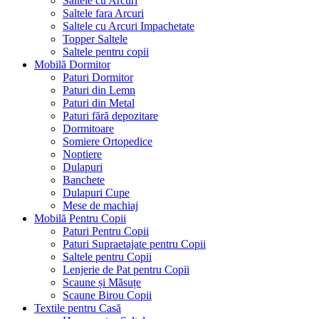
Saltele cu Arcuri
Saltele fara Arcuri
Saltele cu Arcuri Impachetate
Topper Saltele
Saltele pentru copii
Mobilă Dormitor
Paturi Dormitor
Paturi din Lemn
Paturi din Metal
Paturi fără depozitare
Dormitoare
Somiere Ortopedice
Noptiere
Dulapuri
Banchete
Dulapuri Cupe
Mese de machiaj
Mobilă Pentru Copii
Paturi Pentru Copii
Paturi Supraetajate pentru Copii
Saltele pentru Copii
Lenjerie de Pat pentru Copii
Scaune și Măsuțe
Scaune Birou Copii
Textile pentru Casă