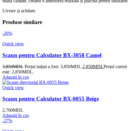
înaltă calitate, creând o atmosferă relaxată și plăcută pentru utilizator.
Livrare și achitare
Produse similare
-26%
Quick view
Scaun pentru Calculator BX-3058 Camel
3,850
MDL
Prețul inițial a fost: 3,850MDL.
2,850
MDL
Prețul curent
este: 2,850MDL.
Adaugă în coș
Quick view
Scaun pentru Calculator BX-0055 Beige
2,700
MDL
Adaugă în coș
-27%