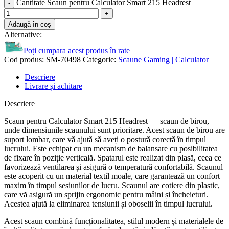
Cantitate Scaun pentru Calculator Smart 215 Headrest
Adaugă în coș
Alternative:
Poți cumpara acest produs în rate
Cod produs:
SM-70498
Categorie:
Scaune Gaming | Calculator
Descriere
Livrare și achitare
Descriere
Scaun pentru Calculator Smart 215 Headrest — scaun de birou,
unde dimensiunile scaunului sunt prioritare. Acest scaun de birou are
suport lombar, care vă ajută să aveți o postură corectă în timpul
lucrului. Este echipat cu un mecanism de balansare cu posibilitatea
de fixare în poziție verticală. Spatarul este realizat din plasă, ceea ce
favorizează ventilarea și asigură o temperatură confortabilă. Scaunul
este acoperit cu un material textil moale, care garantează un confort
maxim în timpul sesiunilor de lucru. Scaunul are cotiere din plastic,
care vă asigură un sprijin ergonomic pentru mâini și încheieturi.
Acestea ajută la eliminarea tensiunii și oboselii în timpul lucrului.
Acest scaun combină funcționalitatea, stilul modern și materialele de