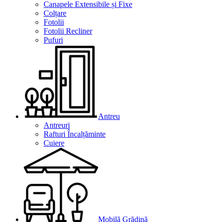
Canapele Extensibile și Fixe
Colțare
Fotolii
Fotolii Recliner
Pufuri
Antreu
Antreuri
Rafturi Încalțăminte
Cuiere
Mobilă Grădină