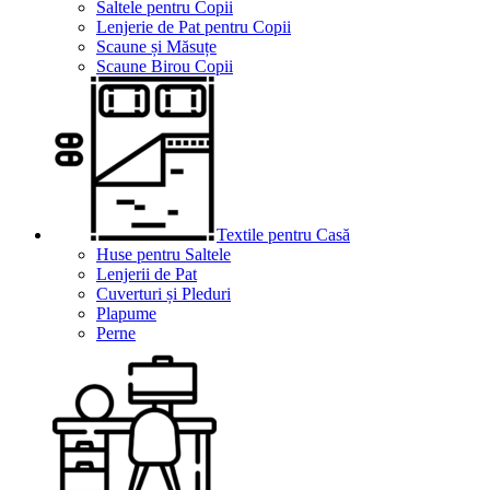
Saltele pentru Copii
Lenjerie de Pat pentru Copii
Scaune și Măsuțe
Scaune Birou Copii
Textile pentru Casă
Huse pentru Saltele
Lenjerii de Pat
Cuverturi și Pleduri
Plapume
Perne