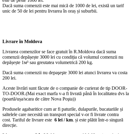
este de peste 1000 lei.
Dacă suma comenzii este mai mică de 1000 de lei, există un tarif
unic de 50 de lei pentru livrarea în oraș și suburbii.
Livrare în Moldova
Livrarea comenzilor se face gratuit în R.Moldova dacă suma
comenzii depășește 3000 lei cu condiția că volumul comenzii nu
depășește 1м³ sau greutatea volumetrică 200 kg.
Dacă suma comenzii nu depaşeşte 3000 lei atunci livrarea va costa
200 lei.
Aceste livrări sunt făcute de o companie de curierat de tip DOOR-
TO-DOOR.(Mai exact marfa v-a fi livrată până în localitatea dvs la
(poartă/ușa/scara de către Nova Poşta))
Produsele agabaritice cum ar fi paturile, dulapurile, bucatariile și
saltelele care necesită un transport special v-or fi livrate contra
cost. Tariful de livrare este
6 lei / km
. și este plătit într-o singură
direcție.