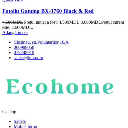
Fotoliu Gaming BX-3760 Black & Red
4,500
MDL
Prețul inițial a fost: 4,500MDL.
3,600
MDL
Prețul curent
este: 3,600MDL.
Adaugă în coș
Chișinău, str.Voluntarilor 10/A
060988058
078248919
saltea@inbox.ru
Catalog
Saltele
Mobilă birou