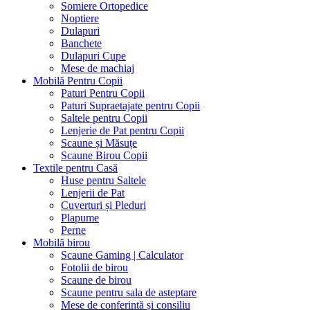
Somiere Ortopedice
Noptiere
Dulapuri
Banchete
Dulapuri Cupe
Mese de machiaj
Mobilă Pentru Copii
Paturi Pentru Copii
Paturi Supraetajate pentru Copii
Saltele pentru Copii
Lenjerie de Pat pentru Copii
Scaune și Măsuțe
Scaune Birou Copii
Textile pentru Casă
Huse pentru Saltele
Lenjerii de Pat
Cuverturi și Pleduri
Plapume
Perne
Mobilă birou
Scaune Gaming | Calculator
Fotolii de birou
Scaune de birou
Scaune pentru sala de asteptare
Mese de conferintă și consiliu