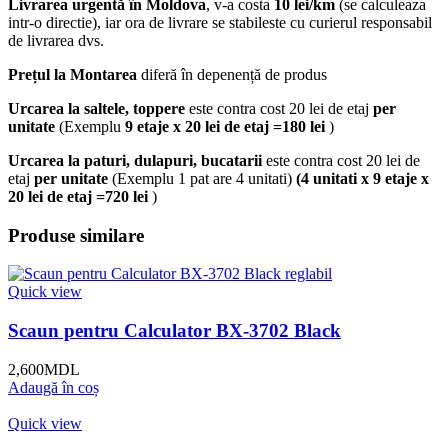
Livrarea urgentă
în Moldova
, v-a costa
10 lei/km
(se calculeaza
intr-o directie), iar ora de livrare se stabileste cu curierul responsabil
de livrarea dvs.
Prețul la Montarea
diferă în depenență de produs
Urcarea la saltele, toppere
este contra cost 20 lei de etaj
per
unitate
(Exemplu
9 etaje x 20 lei de etaj =180 lei
)
Urcarea la paturi, dulapuri, bucatarii
este contra cost 20 lei de
etaj
per unitate
(Exemplu 1 pat are 4 unitati)
(4 unitati x 9 etaje x
20 lei de etaj =720 lei
)
Produse similare
Quick view
Scaun pentru Calculator BX-3702 Black
2,600
MDL
Adaugă în coș
Quick view