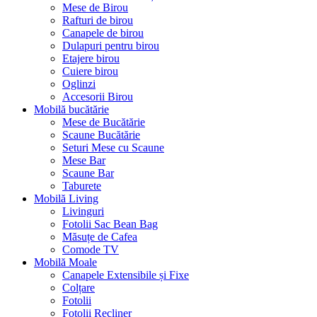
Mese de Birou
Rafturi de birou
Canapele de birou
Dulapuri pentru birou
Etajere birou
Cuiere birou
Oglinzi
Accesorii Birou
Mobilă bucătărie
Mese de Bucătărie
Scaune Bucătărie
Seturi Mese cu Scaune
Mese Bar
Scaune Bar
Taburete
Mobilă Living
Livinguri
Fotolii Sac Bean Bag
Măsuțe de Cafea
Comode TV
Mobilă Moale
Canapele Extensibile și Fixe
Colțare
Fotolii
Fotolii Recliner