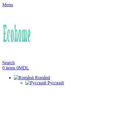
Menu
Search
0
items
0
MDL
Română
Русский