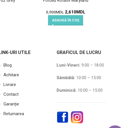
702 Grey
Fotoliu Rotativ Maryland
Fotol
2,610
MDL
3,900
MDL
ADAUGĂ ÎN COȘ
LINK-URI UTILE
GRAFICUL DE LUCRU
Blog
Luni-Vineri:
9:00 – 18:00
Achitare
Sâmbătă
:
10:00 – 15:00
Livrare
Duminică:
10:00 – 15:00
Contact
Garanție
Returnarea