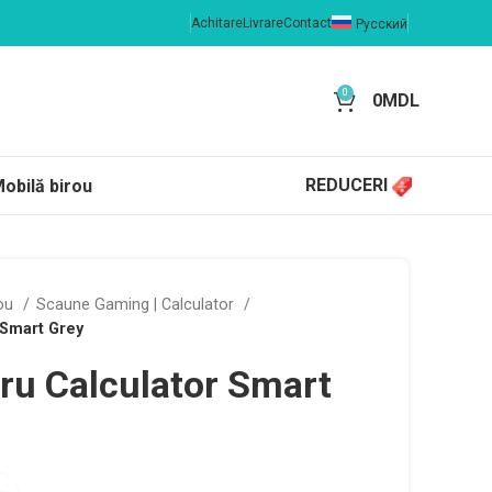
Achitare
Livrare
Contact
Русский
0
0
MDL
REDUCERI
obilă birou
rou
Scaune Gaming | Calculator
 Smart Grey
ru Calculator Smart