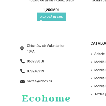
Fotoliu de Birou F-2002 Black
Scaun de
1,250
MDL
ADAUGĂ ÎN COȘ
CATALO
Chișinău, str.Voluntarilor
10/A
Saltele
060988058
Mobilă 
Mobilă 
078248919
Mobilă 
saltea@inbox.ru
Mobilă 
Textile