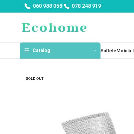
060 988 058
078 248 919
Catalog
Saltele
Mobilă 
Sa
SOLD OUT
Topp
Cu a
Fără
Arc
Salt