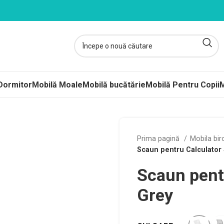
Dormitor
Mobilă Moale
Mobilă bucătărie
Mobilă Pentru Copii
M
ltele
Prima pagină
Mobila bi
Scaun pentru Calculator
ere-Saltele Subțiri
Scaun pent
rcuri
 arcuri
Grey
uri Împachetate
ele Copii