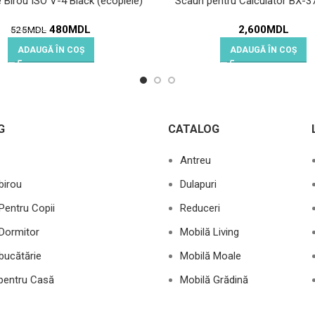
 Birou ISO V-4 Black (ecopiele)
Scaun pentru Calculator BX-3
480
MDL
2,600
MDL
525
MDL
ADAUGĂ ÎN COȘ
ADAUGĂ ÎN COȘ
G
CATALOG
Antreu
birou
Dulapuri
Pentru Copii
Reduceri
Dormitor
Mobilă Living
bucătărie
Mobilă Moale
 pentru Casă
Mobilă Grădină