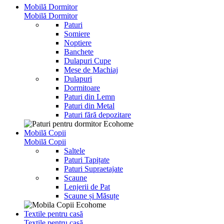
Mobilă Dormitor
Mobilă Dormitor
Paturi
Somiere
Noptiere
Banchete
Dulapuri Cupe
Mese de Machiaj
Dulapuri
Dormitoare
Paturi din Lemn
Paturi din Metal
Paturi fără depozitare
Mobilă Copii
Mobilă Copii
Saltele
Paturi Tapițate
Paturi Supraetajate
Scaune
Lenjerii de Pat
Scaune și Măsuțe
Textile pentru casă
Textile pentru casă