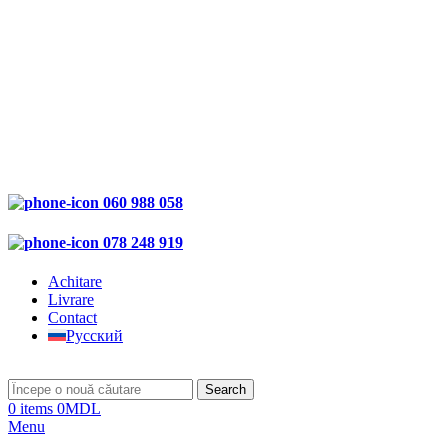
060 988 058
078 248 919
Achitare
Livrare
Contact
Русский
Search
0
items
0
MDL
Menu