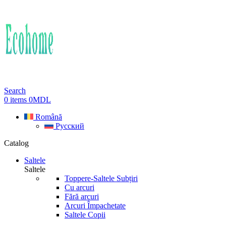
Search
0
items
0
MDL
Română
Русский
Catalog
Saltele
Saltele
Toppere-Saltele Subțiri
Cu arcuri
Fără arcuri
Arcuri Împachetate
Saltele Copii