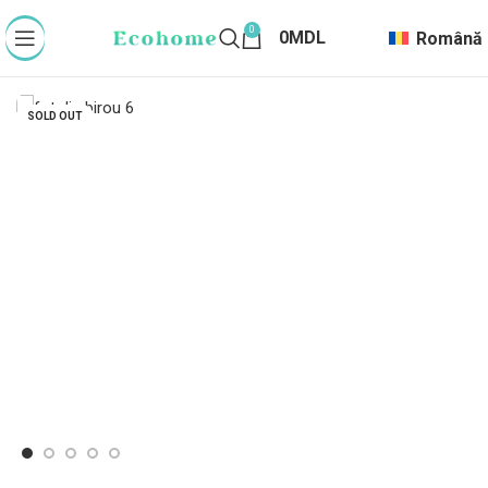
0
0
MDL
Română
SOLD OUT