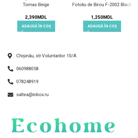
Tomas Beige
Fotoliu de Birou F-2002 Black
2,390
MDL
1,250
MDL
ADAUGĂ ÎN COȘ
ADAUGĂ ÎN COȘ
Chișinău, str.Voluntarilor 10/A
060988058
078248919
saltea@inbox.ru