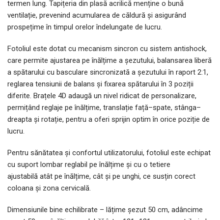
termen lung. Tapițeria din plasă acrilică menține o bună
ventilație, prevenind acumularea de căldură și asigurând
prospețime în timpul orelor îndelungate de lucru.
Fotoliul este dotat cu mecanism sincron cu sistem antishock,
care permite ajustarea pe înălțime a șezutului, balansarea liberă
a spătarului cu basculare sincronizată a șezutului în raport 2:1,
reglarea tensiunii de balans și fixarea spătarului în 3 poziții
diferite. Brațele 4D adaugă un nivel ridicat de personalizare,
permițând reglaje pe înălțime, translație față–spate, stânga–
dreapta și rotație, pentru a oferi sprijin optim în orice poziție de
lucru.
Pentru sănătatea și confortul utilizatorului, fotoliul este echipat
cu suport lombar reglabil pe înălțime și cu o tetiere
ajustabilă atât pe înălțime, cât și pe unghi, ce susțin corect
coloana și zona cervicală.
Dimensiunile bine echilibrate – lățime șezut 50 cm, adâncime