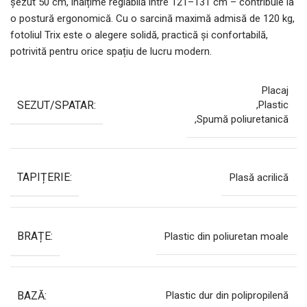
șezut 50 cm, înălțime reglabilă între 121–131 cm – contribuie la
o postură ergonomică. Cu o sarcină maximă admisă de 120 kg,
fotoliul Trix este o alegere solidă, practică și confortabilă,
potrivită pentru orice spațiu de lucru modern.
Placaj
SEZUT/SPATAR:
,Plastic
,Spumă poliuretanică
TAPIȚERIE:
Plasă acrilică
BRAȚE:
Plastic din poliuretan moale
BAZĂ:
Plastic dur din polipropilenă