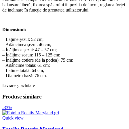
balansare liberă, fixarea spătarului în poziția de lucru, reglarea forței
de înclinare în funcție de greutatea utilizatorului.
Dimensiuni:
– Lățime șezut: 52 cm;
– Adâncimea șezut: 46 cm;
– Înălțimea șezut: 47 – 57 cm;
– Înălțime scaun: 115 – 125 cm;
– Înălțime cotiere (de la podea): 75 cm;
– Adâncime totală: 61 cm;
– Latime totală: 64 cm;
– Diametru bază: 76 cm.
Livrare și achitare
Produse similare
-33%
Quick view