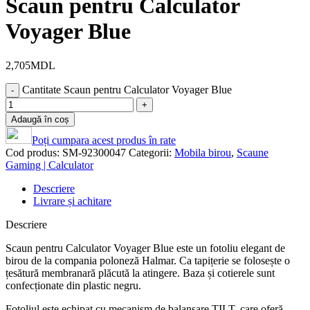
Scaun pentru Calculator
Voyager Blue
2,705
MDL
Cantitate Scaun pentru Calculator Voyager Blue
Adaugă în coș
Poți cumpara acest produs în rate
Cod produs:
SM-92300047
Categorii:
Mobila birou
,
Scaune
Gaming | Calculator
Descriere
Livrare și achitare
Descriere
Scaun pentru Calculator Voyager Blue este un fotoliu elegant de
birou de la compania poloneză Halmar. Ca tapițerie se folosește o
țesătură membranară plăcută la atingere. Baza și cotierele sunt
confecționate din plastic negru.
Fotoliul este echipat cu mecanism de balansare TILT, care oferă