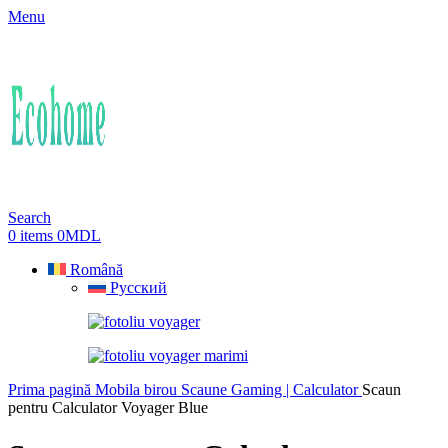
Menu
Search
0
items
0
MDL
Română
Русский
Prima pagină
Mobila birou
Scaune Gaming | Calculator
Scaun
pentru Calculator Voyager Blue