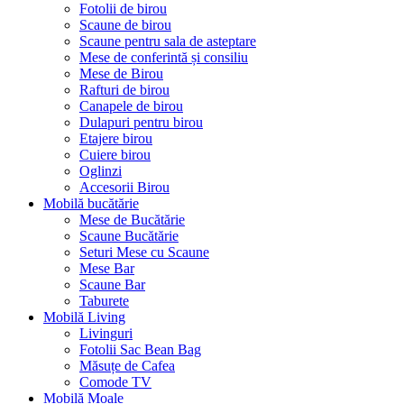
Fotolii de birou
Scaune de birou
Scaune pentru sala de asteptare
Mese de conferintă și consiliu
Mese de Birou
Rafturi de birou
Canapele de birou
Dulapuri pentru birou
Etajere birou
Cuiere birou
Oglinzi
Accesorii Birou
Mobilă bucătărie
Mese de Bucătărie
Scaune Bucătărie
Seturi Mese cu Scaune
Mese Bar
Scaune Bar
Taburete
Mobilă Living
Livinguri
Fotolii Sac Bean Bag
Măsuțe de Cafea
Comode TV
Mobilă Moale