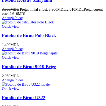
Fotoliu Rotativ Maryland
3,900
MDL
Prețul inițial a fost: 3,900MDL.
2,610
MDL
Prețul curent
este: 2,610MDL.
Adaugă în coș
Quick view
Fotoliu de Birou Polo Black
1,400
MDL
Adaugă în coș
Quick view
Fotoliu de Birou 9019 Beige
2,950
MDL
Adaugă în coș
Quick view
Fotoliu de Birou U322