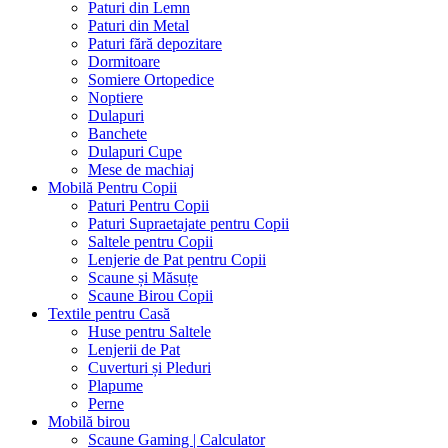
Paturi din Lemn
Paturi din Metal
Paturi fără depozitare
Dormitoare
Somiere Ortopedice
Noptiere
Dulapuri
Banchete
Dulapuri Cupe
Mese de machiaj
Mobilă Pentru Copii
Paturi Pentru Copii
Paturi Supraetajate pentru Copii
Saltele pentru Copii
Lenjerie de Pat pentru Copii
Scaune și Măsuțe
Scaune Birou Copii
Textile pentru Casă
Huse pentru Saltele
Lenjerii de Pat
Cuverturi și Pleduri
Plapume
Perne
Mobilă birou
Scaune Gaming | Calculator