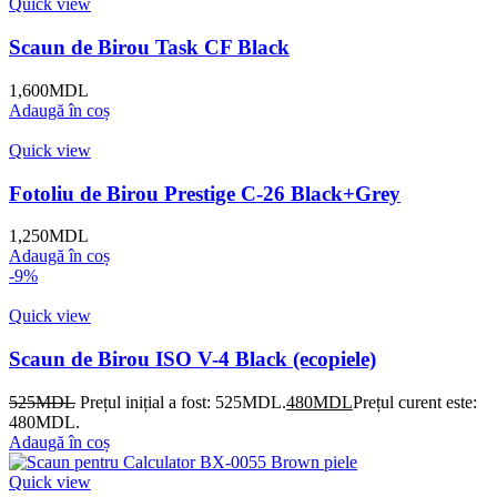
Quick view
Scaun de Birou Task CF Black
1,600
MDL
Adaugă în coș
Quick view
Fotoliu de Birou Prestige C-26 Black+Grey
1,250
MDL
Adaugă în coș
-9%
Quick view
Scaun de Birou ISO V-4 Black (ecopiele)
525
MDL
Prețul inițial a fost: 525MDL.
480
MDL
Prețul curent este:
480MDL.
Adaugă în coș
Quick view