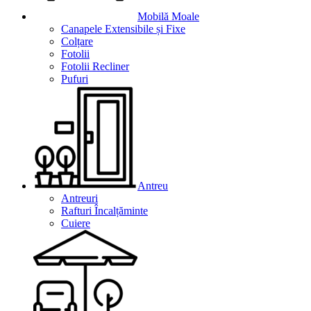
Mobilă Moale
Canapele Extensibile și Fixe
Colțare
Fotolii
Fotolii Recliner
Pufuri
Antreu
Antreuri
Rafturi Încalțăminte
Cuiere