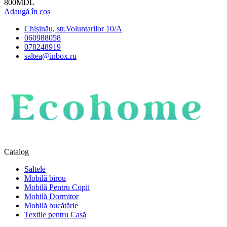
800
MDL
Adaugă în coș
Chișinău, str.Voluntarilor 10/A
060988058
078248919
saltea@inbox.ru
Catalog
Saltele
Mobilă birou
Mobilă Pentru Copii
Mobilă Dormitor
Mobilă bucătărie
Textile pentru Casă