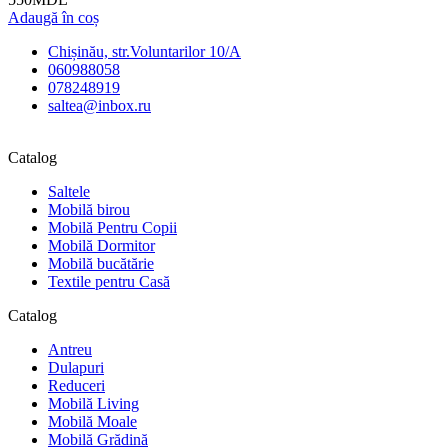
Adaugă în coș
Chișinău, str.Voluntarilor 10/A
060988058
078248919
saltea@inbox.ru
Catalog
Saltele
Mobilă birou
Mobilă Pentru Copii
Mobilă Dormitor
Mobilă bucătărie
Textile pentru Casă
Catalog
Antreu
Dulapuri
Reduceri
Mobilă Living
Mobilă Moale
Mobilă Grădină