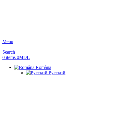
Menu
Search
0
items
0
MDL
Română
Русский
Hot