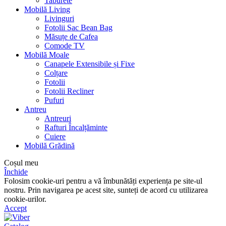
Taburete
Mobilă Living
Livinguri
Fotolii Sac Bean Bag
Măsuțe de Cafea
Comode TV
Mobilă Moale
Canapele Extensibile și Fixe
Colțare
Fotolii
Fotolii Recliner
Pufuri
Antreu
Antreuri
Rafturi Încalțăminte
Cuiere
Mobilă Grădină
Coșul meu
Închide
Folosim cookie-uri pentru a vă îmbunătăți experiența pe site-ul
nostru. Prin navigarea pe acest site, sunteți de acord cu utilizarea
cookie-urilor.
Accept