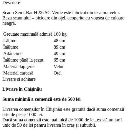
Descriere
Scaun Semi-Bar H-96 SC Verde este fabricat din tesatura velur.
Baza scaunului – picioare din oțel, acoperite cu vopsea de culoare
neagră.
Greutate maximală admisă
100 kg
Lăţime
48 cm
Înălţime
89 cm
Adâncime
49 cm
Înălțime până la șezut
65 cm
Material tapiţerie
Velur
Material carcasă
Oțel
Livrare și achitare
Livrare
în Chișinău
Suma minimă a comenzii este de 500 lei
Livrarea comenzilor în Chișinău este gratuită dacă suma comenzii
este de peste 1000 lei.
Dacă suma comenzii este mai mică de 1000 de lei, există un tarif
unic de 50 de lei pentru livrarea în oraș și suburbii.