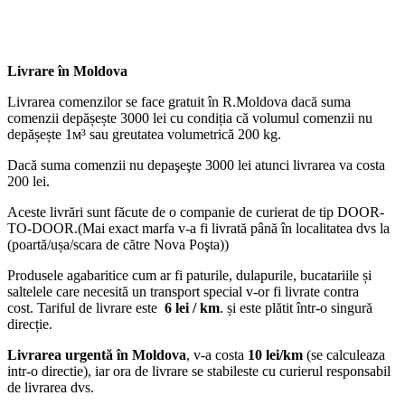
Livrare în Moldova
Livrarea comenzilor se face gratuit în R.Moldova dacă suma
comenzii depășește 3000 lei cu condiția că volumul comenzii nu
depășește 1м³ sau greutatea volumetrică 200 kg.
Dacă suma comenzii nu depaşeşte 3000 lei atunci livrarea va costa
200 lei.
Aceste livrări sunt făcute de o companie de curierat de tip DOOR-
TO-DOOR.(Mai exact marfa v-a fi livrată până în localitatea dvs la
(poartă/ușa/scara de către Nova Poşta))
Produsele agabaritice cum ar fi paturile, dulapurile, bucatariile și
saltelele care necesită un transport special v-or fi livrate contra
cost. Tariful de livrare este
6 lei / km
. și este plătit într-o singură
direcție.
Livrarea urgentă
în Moldova
, v-a costa
10 lei/km
(se calculeaza
intr-o directie), iar ora de livrare se stabileste cu curierul responsabil
de livrarea dvs.