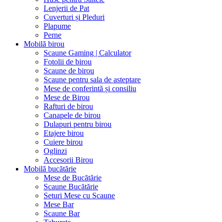
Lenjerii de Pat
Cuverturi și Pleduri
Plapume
Perne
Mobilă birou
Scaune Gaming | Calculator
Fotolii de birou
Scaune de birou
Scaune pentru sala de asteptare
Mese de conferintă și consiliu
Mese de Birou
Rafturi de birou
Canapele de birou
Dulapuri pentru birou
Etajere birou
Cuiere birou
Oglinzi
Accesorii Birou
Mobilă bucătărie
Mese de Bucătărie
Scaune Bucătărie
Seturi Mese cu Scaune
Mese Bar
Scaune Bar