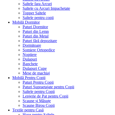
Saltele fara Arcuri
Saltele cu Arcuri Impachetate
Topper Saltele
Saltele pentru copii
Mobilă Dormitor
Paturi Dormitor
Paturi din Lemn
Paturi din Metal
Paturi fără depozitare
Dormitoare
Somiere Ortopedice
Noptiere
Dulapuri
Banchete
Dulapuri Cupe
Mese de machiaj
Mobilă Pentru Copii
Paturi Pentru Copii
Paturi Supraetajate pentru Copii
Saltele pentru Copii
Lenjerie de Pat pentru Copii
Scaune și Măsuțe
Scaune Birou Copii
Textile pentru Casă
Huse pentru Saltele