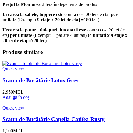
Prețul la Montarea
diferă în depenență de produs
Urcarea la saltele, toppere
este contra cost 20 lei de etaj
per
unitate
(Exemplu
9 etaje x 20 lei de etaj =180 lei
)
Urcarea la paturi, dulapuri, bucatarii
este contra cost 20 lei de
etaj
per unitate
(Exemplu 1 pat are 4 unitati)
(4 unitati x 9 etaje x
20 lei de etaj =720 lei
)
Produse similare
Quick view
Scaun de Bucătărie Lotus Grey
2,950
MDL
Adaugă în coș
Quick view
Scaun de Bucătărie Capella Catifea Rusty
1,100
MDL