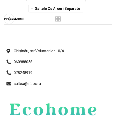
Saltele Cu Arcuri Separate
Precedentul
Chișinău, str.Voluntarilor 10/A
060988058
078248919
saltea@inbox.ru