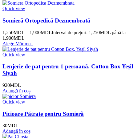
Quick view
Somieră Ortopedică Dezmembrată
1,250
MDL
–
1,900
MDL
Interval de prețuri: 1,250MDL până la
1,900MDL
Alege Mărimea
Quick view
Lenjerie de pat pentru 1 persoană, Cotton Box Yeșil
Siyah
920
MDL
Adaugă în coș
Quick view
Picioare Pătrate pentru Somieră
30
MDL
Adaugă în coș