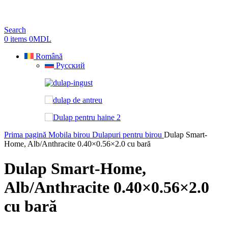
Search
0
items
0
MDL
Română
Русский
Prima pagină
Mobila birou
Dulapuri pentru birou
Dulap Smart-
Home, Alb/Anthracite 0.40×0.56×2.0 cu bară
Dulap Smart-Home,
Alb/Anthracite 0.40×0.56×2.0
cu bară