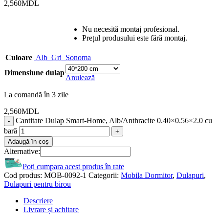
2,560
MDL
Nu necesită montaj profesional.
Prețul produsului este fără montaj.
Culoare
Alb
Gri
Sonoma
Dimensiune dulap
Anulează
La comandă în 3 zile
2,560
MDL
Cantitate Dulap Smart-Home, Alb/Anthracite 0.40×0.56×2.0 cu
bară
Adaugă în coș
Alternative:
Poți cumpara acest produs în rate
Cod produs:
MOB-0092-1
Categorii:
Mobila Dormitor
,
Dulapuri
,
Dulapuri pentru birou
Descriere
Livrare și achitare