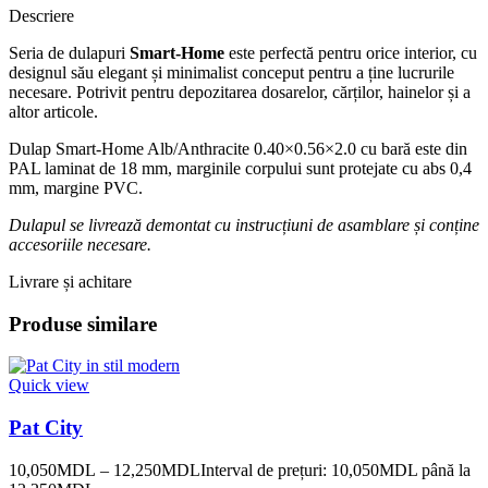
Descriere
Seria de dulapuri
Smart-Home
este perfectă pentru orice interior, cu
designul său elegant și minimalist conceput pentru a ține lucrurile
necesare. Potrivit pentru depozitarea dosarelor, cărților, hainelor și a
altor articole.
Dulap Smart-Home Alb/Anthracite 0.40×0.56×2.0 cu bară este din
PAL laminat de 18 mm, marginile corpului sunt protejate cu abs 0,4
mm, margine PVC.
Dulapul se livrează demontat cu instrucțiuni de asamblare și conține
accesoriile necesare.
Livrare și achitare
Produse similare
Quick view
Pat City
10,050
MDL
–
12,250
MDL
Interval de prețuri: 10,050MDL până la