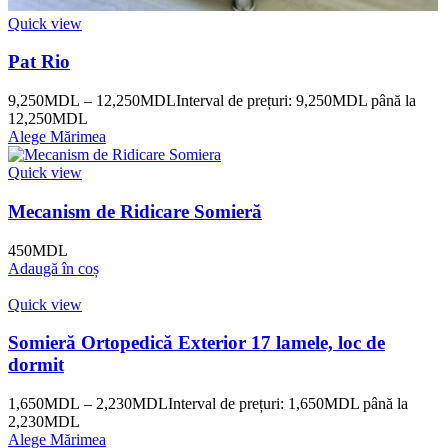
Quick view
Pat Rio
9,250
MDL
–
12,250
MDL
Interval de prețuri: 9,250MDL până la
12,250MDL
Alege Mărimea
Quick view
Mecanism de Ridicare Somieră
450
MDL
Adaugă în coș
Quick view
Somieră Ortopedică Exterior 17 lamele, loc de
dormit
1,650
MDL
–
2,230
MDL
Interval de prețuri: 1,650MDL până la
2,230MDL
Alege Mărimea