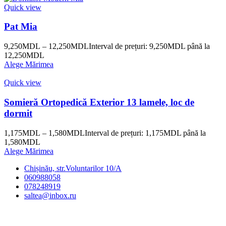
Quick view
Pat Mia
9,250
MDL
–
12,250
MDL
Interval de prețuri: 9,250MDL până la
12,250MDL
Alege Mărimea
Quick view
Somieră Ortopedică Exterior 13 lamele, loc de
dormit
1,175
MDL
–
1,580
MDL
Interval de prețuri: 1,175MDL până la
1,580MDL
Alege Mărimea
Chișinău, str.Voluntarilor 10/A
060988058
078248919
saltea@inbox.ru