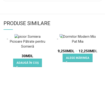
PRODUSE SIMILARE
Picioare Pătrate pentru
Pat Mia
Somieră
9,250
MDL
–
12,250
MDL
30
MDL
ALEGE MĂRIMEA
ADAUGĂ ÎN COȘ