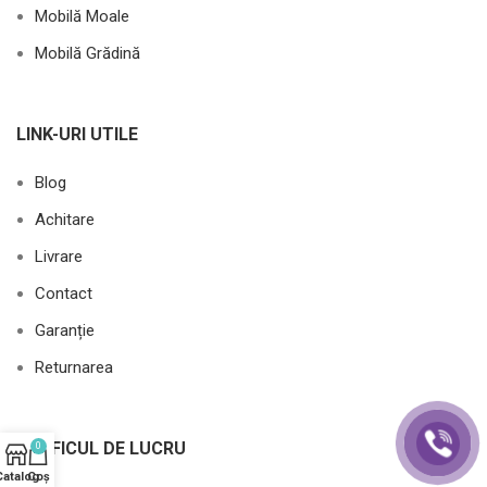
Mobilă Moale
Mobilă Grădină
LINK-URI UTILE
Blog
Achitare
Livrare
Contact
Garanție
Returnarea
GRAFICUL DE LUCRU
0
Catalog
Coș