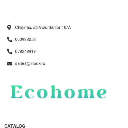
Chișinău, str.Voluntarilor 10/A
060988058
078248919
saltea@inbox.ru
CATALOG