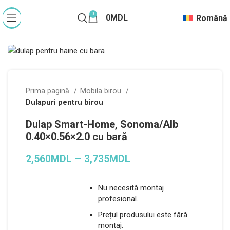
0
0
MDL
Română
Prima pagină
Mobila birou
Dulapuri pentru birou
Dulap Smart-Home, Sonoma/Alb
0.40×0.56×2.0 cu bară
2,560
MDL
–
3,735
MDL
Nu necesită montaj
profesional.
Prețul produsului este fără
montaj.