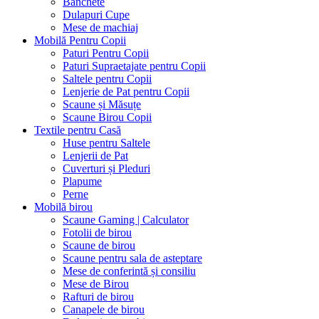
Banchete
Dulapuri Cupe
Mese de machiaj
Mobilă Pentru Copii
Paturi Pentru Copii
Paturi Supraetajate pentru Copii
Saltele pentru Copii
Lenjerie de Pat pentru Copii
Scaune și Măsuțe
Scaune Birou Copii
Textile pentru Casă
Huse pentru Saltele
Lenjerii de Pat
Cuverturi și Pleduri
Plapume
Perne
Mobilă birou
Scaune Gaming | Calculator
Fotolii de birou
Scaune de birou
Scaune pentru sala de asteptare
Mese de conferintă și consiliu
Mese de Birou
Rafturi de birou
Canapele de birou