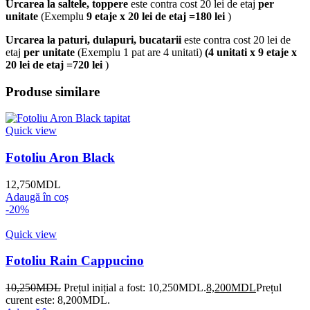
Urcarea la saltele, toppere
este contra cost 20 lei de etaj
per
unitate
(Exemplu
9 etaje x 20 lei de etaj =180 lei
)
Urcarea la paturi, dulapuri, bucatarii
este contra cost 20 lei de
etaj
per unitate
(Exemplu 1 pat are 4 unitati)
(4 unitati x 9 etaje x
20 lei de etaj =720 lei
)
Produse similare
Quick view
Fotoliu Aron Black
12,750
MDL
Adaugă în coș
-20%
Quick view
Fotoliu Rain Cappucino
10,250
MDL
Prețul inițial a fost: 10,250MDL.
8,200
MDL
Prețul
curent este: 8,200MDL.