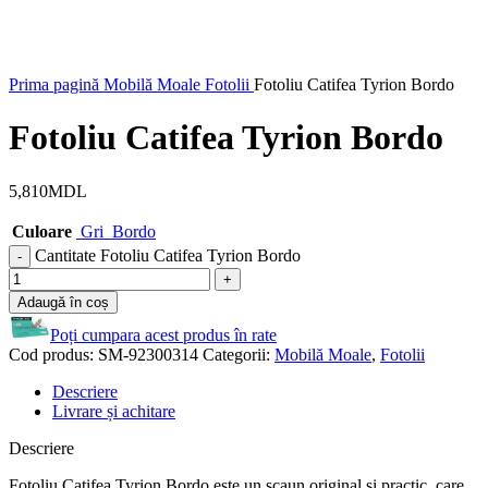
Prima pagină
Mobilă Moale
Fotolii
Fotoliu Catifea Tyrion Bordo
Fotoliu Catifea Tyrion Bordo
5,810
MDL
Culoare
Gri
Bordo
Cantitate Fotoliu Catifea Tyrion Bordo
Adaugă în coș
Poți cumpara acest produs în rate
Cod produs:
SM-92300314
Categorii:
Mobilă Moale
,
Fotolii
Descriere
Livrare și achitare
Descriere
Fotoliu Catifea Tyrion Bordo este un scaun original și practic, care