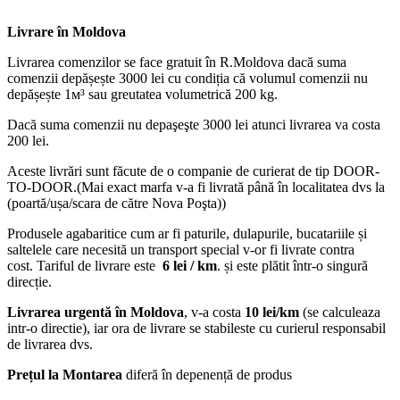
Livrare în Moldova
Livrarea comenzilor se face gratuit în R.Moldova dacă suma
comenzii depășește 3000 lei cu condiția că volumul comenzii nu
depășește 1м³ sau greutatea volumetrică 200 kg.
Dacă suma comenzii nu depaşeşte 3000 lei atunci livrarea va costa
200 lei.
Aceste livrări sunt făcute de o companie de curierat de tip DOOR-
TO-DOOR.(Mai exact marfa v-a fi livrată până în localitatea dvs la
(poartă/ușa/scara de către Nova Poşta))
Produsele agabaritice cum ar fi paturile, dulapurile, bucatariile și
saltelele care necesită un transport special v-or fi livrate contra
cost. Tariful de livrare este
6 lei / km
. și este plătit într-o singură
direcție.
Livrarea urgentă
în Moldova
, v-a costa
10 lei/km
(se calculeaza
intr-o directie), iar ora de livrare se stabileste cu curierul responsabil
de livrarea dvs.
Prețul la Montarea
diferă în depenență de produs