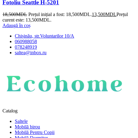
Fotoliu Seattle H-5201
18,500
MDL
Prețul inițial a fost: 18,500MDL.
13,500
MDL
Prețul
curent este: 13,500MDL.
Adaugă în coș
Chișinău, str.Voluntarilor 10/A
060988058
078248919
saltea@inbox.ru
Catalog
Saltele
Mobilă birou
Mobilă Pentru Copii
Mobilă Dormitor