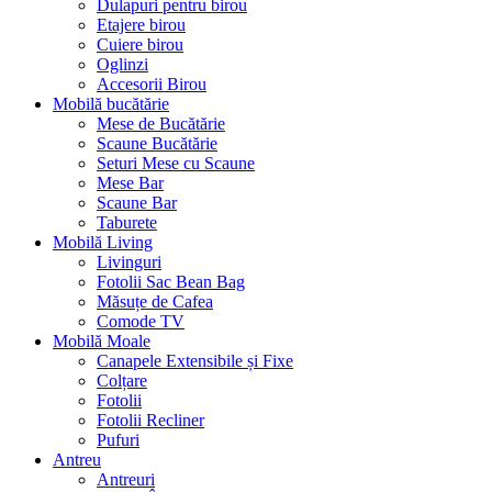
Dulapuri pentru birou
Etajere birou
Cuiere birou
Oglinzi
Accesorii Birou
Mobilă bucătărie
Mese de Bucătărie
Scaune Bucătărie
Seturi Mese cu Scaune
Mese Bar
Scaune Bar
Taburete
Mobilă Living
Livinguri
Fotolii Sac Bean Bag
Măsuțe de Cafea
Comode TV
Mobilă Moale
Canapele Extensibile și Fixe
Colțare
Fotolii
Fotolii Recliner
Pufuri
Antreu
Antreuri