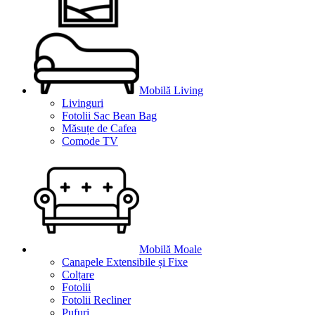
Mobilă Living
Livinguri
Fotolii Sac Bean Bag
Măsuțe de Cafea
Comode TV
Mobilă Moale
Canapele Extensibile și Fixe
Colțare
Fotolii
Fotolii Recliner
Pufuri