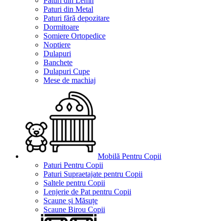
Paturi din Lemn
Paturi din Metal
Paturi fără depozitare
Dormitoare
Somiere Ortopedice
Noptiere
Dulapuri
Banchete
Dulapuri Cupe
Mese de machiaj
Mobilă Pentru Copii
Paturi Pentru Copii
Paturi Supraetajate pentru Copii
Saltele pentru Copii
Lenjerie de Pat pentru Copii
Scaune și Măsuțe
Scaune Birou Copii