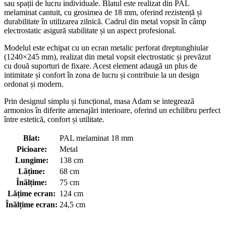
sau spații de lucru individuale. Blatul este realizat din PAL
melaminat cantuit, cu grosimea de 18 mm, oferind rezistență și
durabilitate în utilizarea zilnică. Cadrul din metal vopsit în câmp
electrostatic asigură stabilitate și un aspect profesional.
Modelul este echipat cu un ecran metalic perforat dreptunghiular
(1240×245 mm), realizat din metal vopsit electrostatic și prevăzut
cu două suporturi de fixare. Acest element adaugă un plus de
intimitate și confort în zona de lucru și contribuie la un design
ordonat și modern.
Prin designul simplu și funcțional, masa Adam se integrează
armonios în diferite amenajări interioare, oferind un echilibru perfect
între estetică, confort și utilitate.
Blat:
PAL melaminat 18 mm
Picioare:
Metal
Lungime:
138 cm
Lățime:
68 cm
Înălțime:
75 cm
Lățime ecran:
124 cm
Înălțime ecran:
24,5 cm