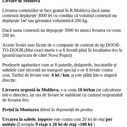
Livrare în Moldova
Livrarea comenzilor se face gratuit în R.Moldova dacă suma
comenzii depășește 3000 lei cu condiția că volumul comenzii nu
depășește 1м³ sau greutatea volumetrică 200 kg.
Dacă suma comenzii nu depaşeşte 3000 lei atunci livrarea va costa
200 lei.
Aceste livrări sunt făcute de o companie de curierat de tip DOOR-
TO-DOOR.(Mai exact marfa v-a fi livrată până în localitatea dvs la
(poartă/ușa/scara de către Nova Poşta))
Produsele agabaritice cum ar fi paturile, dulapurile, bucatariile și
saltelele care necesită un transport special v-or fi livrate contra
cost. Tariful de livrare este
6 lei / km
. și este plătit într-o singură
direcție.
Livrarea urgentă
în Moldova
, v-a costa
10 lei/km
(se calculeaza
intr-o directie), iar ora de livrare se stabileste cu curierul responsabil
de livrarea dvs.
Prețul la Montarea
diferă în depenență de produs
Urcarea la saltele, toppere
este contra cost 20 lei de etaj
per
unitate
(Exemplu
9 etaje x 20 lei de etaj =180 lei
)