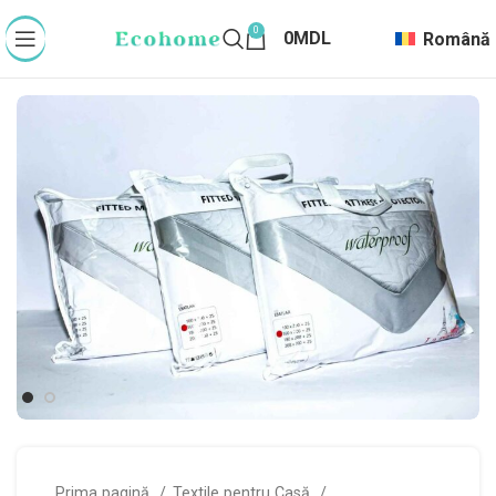
0
0
MDL
Română
Prima pagină
Textile pentru Casă