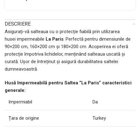
DESCRIERE
Asigurați-vă salteaua cu o protecție fiabilă prin utilizarea
husei impermeabile
La Paris
. Perfectă pentru dimensiunile de
90×200 cm, 160×200 cm și 180×200 cm. Acoperirea ei oferă
protecție împotriva lichidelor, menținând salteaua uscată și
curată. Ușor de întreținut și asigură durabilitatea saltelei
dumneavoastră.
Husă Impermeabilă pentru Saltea ”La Paris” сaracteristici
generale:
Impermiabil
Da
Țara de origine
Turkey