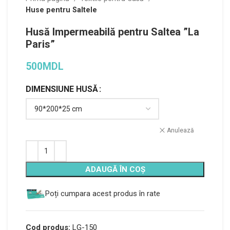
Huse pentru Saltele
Husă Impermeabilă pentru Saltea ”La
Paris”
500
MDL
DIMENSIUNE HUSĂ
Alternative:
Anulează
ADAUGĂ ÎN COȘ
Poți cumpara acest produs în rate
Cod produs:
LG-150