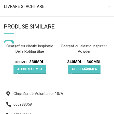
LIVRARE ȘI ACHITARE
PRODUSE SIMILARE
-8%
Cearșaf cu elastic Inspiratie
Cearșaf cu elastic Inspiratie
Della Robbia Blue
Powder
330
MDL
340
MDL
–
360
MDL
360
MDL
ALEGE MĂRIMEA
ALEGE MĂRIMEA
Chișinău, str.Voluntarilor 10/A
060988058